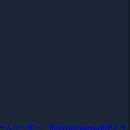
ムリーダー、元OpTicのmixwellがトラ