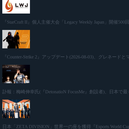
『StarCraft II』個人主催大会「Legacy Weekly Japan」
『Counter-Strike 2』アップデート(2026-08-03)、グレ
訃報：梅崎伸幸氏(『DetonatioN FocusMe』創設者)、
日本「ZETA DIVISION」世界一の座を獲得『Esports World Cup