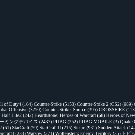
ll of Duty4
(164)
Counter-Strike
(5153)
Counter-Strike 2 (CS2)
(989)
lobal Offensive
(3250)
Counter-Strike: Source
(395)
CROSSFIRE
(113
)
Half-Life2
(242)
Hearthstone: Heroes of Warcraft
(68)
Heroes of New
ゲーミングデバイス
(2437)
PUBG
(252)
PUBG MOBILE
(3)
Quake 
 2
(51)
StarCraft
(59)
StarCraft II
(215)
Steam
(931)
Sudden Attack
(14
rcraft3
(233)
Warsow
(271)
Wolfenstein: Enemy Territory
(35)
トピ