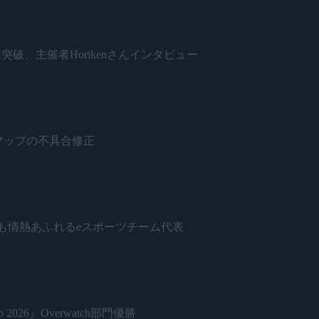
開催500回突破、主催者Horikenさんインタビュー
ネードとマップの不具合修正
日本で最も情熱あふれるeスポーツチーム代表
 2026』Overwatch部門優勝