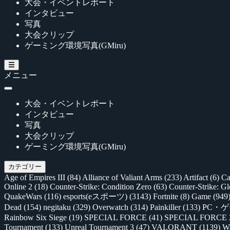
大会・イベントレポート
インタビュー
写真
大会クリップ
ゲーミング環境写真(GMiru)
メニュー
大会・イベントレポート
インタビュー
写真
大会クリップ
ゲーミング環境写真(GMiru)
カテゴリー
Age of Empires III
(84)
Alliance of Valiant Arms
(233)
Artifact
(6)
Ca
Online 2
(18)
Counter-Strike: Condition Zero
(63)
Counter-Strike: G
QuakeWars
(116)
esports(eスポーツ)
(3143)
Fortnite
(8)
Game
(949
Dead
(154)
negitaku
(329)
Overwatch
(314)
Painkiller
(133)
PC・
Rainbow Six Siege
(19)
SPECIAL FORCE
(41)
SPECIAL FORCE
Tournament
(133)
Unreal Tournament 3
(47)
VALORANT
(1139)
Wa