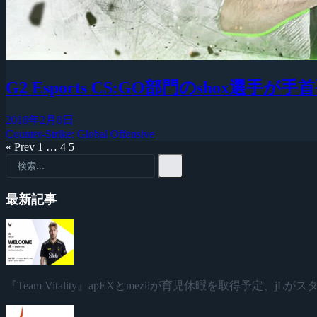
G2 Esports CS:GO部門のshox選
2018年2月8日
Counter-Strike: Global Offensive
« Prev
1
…
4
5
最新記事
『Team Vitality』apEXとmeziiが育児休暇を取得予定、jL