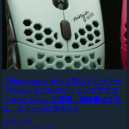
『Finalmouse』から人気ストリーマー
「Ninja」モデルのゲーミングマウス
「Air58 Ninja」が登場、超軽量58グラ
ム、ホイールに俳句入り
2018年12月3日
PC・ゲーミングデバイス