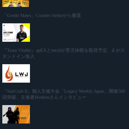
「Gentle Mates」Counter-Strikeから撤退
『Team Vitality』apEXとmeziiが育児休暇を取得予定、jLがス
タンドイン加入
『StarCraft II』個人主催大会「Legacy Weekly Japan」開催500
回突破、主催者Horikenさんインタビュー