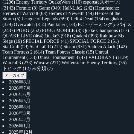
(1206)
Enemy Territory QuakeWars
(116)
esports(eスポーツ)
(3143)
Fortnite
(8)
Game
(949)
Half-Life2
(242)
Hearthstone:
Heroes of Warcraft
(68)
Heroes of Newerth
(49)
Heroes of the
Storm
(5)
League of Legends
(590)
Left 4 Dead
(154)
negitaku
(329)
Overwatch
(314)
Painkiller
(133)
PC・ゲーミングデバイス
(2437)
PUBG
(252)
PUBG MOBILE
(3)
Quake Champions
(117)
QUAKE LIVE
(464)
Quake3
(918)
Quake4
(393)
Rainbow Six
Siege
(19)
SPECIAL FORCE
(41)
SPECIAL FORCE 2
(51)
StarCraft
(59)
StarCraft II
(215)
Steam
(931)
Sudden Attack
(142)
Team Fortress 2
(614)
Team Fotress Classic
(15)
Unreal
Tournament
(133)
Unreal Tournament 3
(47)
VALORANT
(1139)
Warcraft3
(233)
Warsow
(271)
Wolfenstein: Enemy Territory
(35)
トピック
(12)
未分類
(7)
アーカイブ
2026年8月
2026年7月
2026年6月
2026年5月
2026年4月
2026年3月
2026年2月
2026年1月
2025年12月