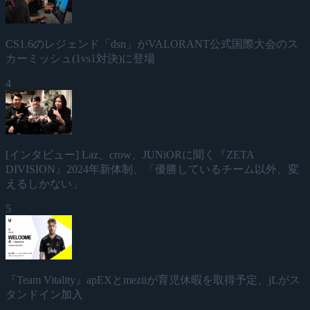
CS1.6のレジェンド「dsn」がVALORANT公式国際大会のス
カーミッシュ(1vs1対決)に登場
4
[インタビュー] Laz、crow、JUNiORに聞く『ZETA
DIVISION』2024年新体制、「優勝しているチーム以外、変
えるしかない」
5
『Team Vitality』apEXとmeziiが育児休暇を取得予定、jLがス
タンドイン加入