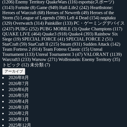
(1206)
Enemy Territory QuakeWars
(116)
esports(eスポーツ)
(3143)
Fortnite
(8)
Game
(949)
Half-Life2
(242)
Hearthstone:
Heroes of Warcraft
(68)
Heroes of Newerth
(49)
Heroes of the
Storm
(5)
League of Legends
(590)
Left 4 Dead
(154)
negitaku
(329)
Overwatch
(314)
Painkiller
(133)
PC・ゲーミングデバイス
(2437)
PUBG
(252)
PUBG MOBILE
(3)
Quake Champions
(117)
QUAKE LIVE
(464)
Quake3
(918)
Quake4
(393)
Rainbow Six
Siege
(19)
SPECIAL FORCE
(41)
SPECIAL FORCE 2
(51)
StarCraft
(59)
StarCraft II
(215)
Steam
(931)
Sudden Attack
(142)
Team Fortress 2
(614)
Team Fotress Classic
(15)
Unreal
Tournament
(133)
Unreal Tournament 3
(47)
VALORANT
(1139)
Warcraft3
(233)
Warsow
(271)
Wolfenstein: Enemy Territory
(35)
トピック
(12)
未分類
(7)
アーカイブ
2026年8月
2026年7月
2026年6月
2026年5月
2026年4月
2026年3月
2026年2月
2026年1月
2025年12月