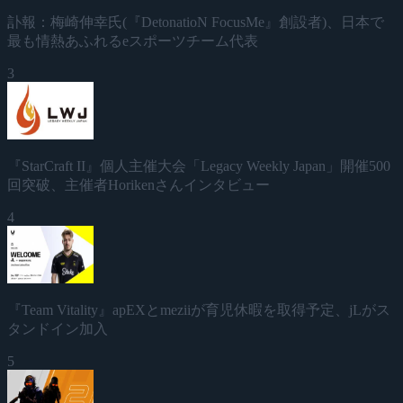
訃報：梅崎伸幸氏(『DetonatioN FocusMe』創設者)、日本で
最も情熱あふれるeスポーツチーム代表
3
『StarCraft II』個人主催大会「Legacy Weekly Japan」開催500
回突破、主催者Horikenさんインタビュー
4
『Team Vitality』apEXとmeziiが育児休暇を取得予定、jLがス
タンドイン加入
5