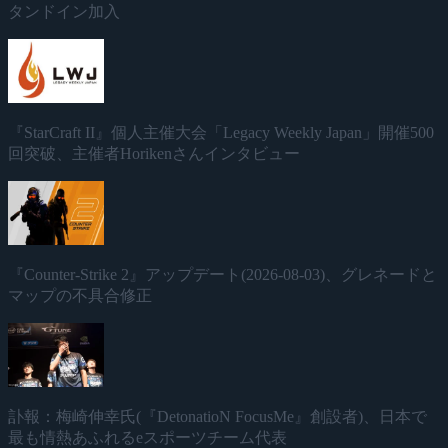
タンドイン加入
『StarCraft II』個人主催大会「Legacy Weekly Japan」開催500
回突破、主催者Horikenさんインタビュー
『Counter-Strike 2』アップデート(2026-08-03)、グレネードと
マップの不具合修正
訃報：梅崎伸幸氏(『DetonatioN FocusMe』創設者)、日本で
最も情熱あふれるeスポーツチーム代表