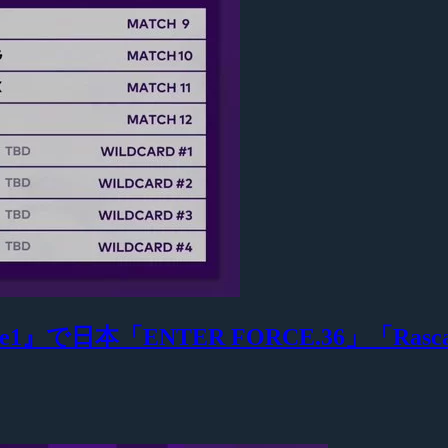
IA Phase1』で日本「ENTER FORCE.36」「