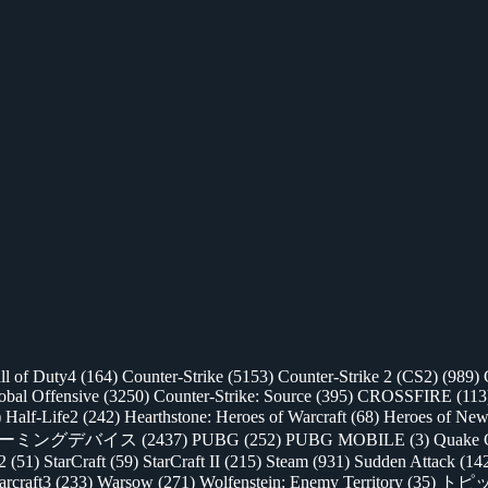
ll of Duty4
(164)
Counter-Strike
(5153)
Counter-Strike 2 (CS2)
(989)
lobal Offensive
(3250)
Counter-Strike: Source
(395)
CROSSFIRE
(113
)
Half-Life2
(242)
Hearthstone: Heroes of Warcraft
(68)
Heroes of New
ゲーミングデバイス
(2437)
PUBG
(252)
PUBG MOBILE
(3)
Quake 
 2
(51)
StarCraft
(59)
StarCraft II
(215)
Steam
(931)
Sudden Attack
(14
rcraft3
(233)
Warsow
(271)
Wolfenstein: Enemy Territory
(35)
トピ