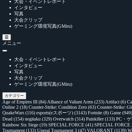
大会・イベントレポート
インタビュー
写真
大会クリップ
ゲーミング環境写真(GMiru)
メニュー
大会・イベントレポート
インタビュー
写真
大会クリップ
ゲーミング環境写真(GMiru)
カテゴリー
Age of Empires III
(84)
Alliance of Valiant Arms
(233)
Artifact
(6)
Ca
Online 2
(18)
Counter-Strike: Condition Zero
(63)
Counter-Strike: G
QuakeWars
(116)
esports(eスポーツ)
(3143)
Fortnite
(8)
Game
(949
Dead
(154)
negitaku
(329)
Overwatch
(314)
Painkiller
(133)
PC・
Rainbow Six Siege
(19)
SPECIAL FORCE
(41)
SPECIAL FORCE
Tournament
(133)
Unreal Tournament 3
(47)
VALORANT
(1139)
Wa