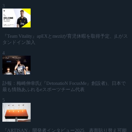
3
『Team Vitality』apEXとmeziiが育児休暇を取得予定、jLがス
タンドイン加入
4
訃報：梅崎伸幸氏(『DetonatioN FocusMe』創設者)、日本で
最も情熱あふれるeスポーツチーム代表
5
『ARTISAN』開発者インタビュー2025、表面貼り替え可能