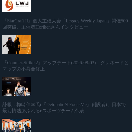
『StarCraft II』個人主催大会「Legacy Weekly Japan」開催500
回突破、主催者Horikenさんインタビュー
『Counter-Strike 2』アップデート(2026-08-03)、グレネードと
マップの不具合修正
訃報：梅崎伸幸氏(『DetonatioN FocusMe』創設者)、日本で
最も情熱あふれるeスポーツチーム代表