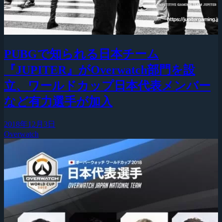
PUBGで知られる日本チーム
『JUPITER』がOverwatch部門を設
立、ワールドカップ日本代表メンバー
など有力選手が加入
2018年12月3日
Overwatch