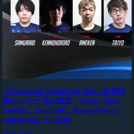
『Overwatch World Cup 2018』日本代
表メンバー7名が決定、Ta1yo、Dep、
Ameken、SamuraiD、Kenmohororo、
SABAGOD、CLAIRE
2018年7月10日