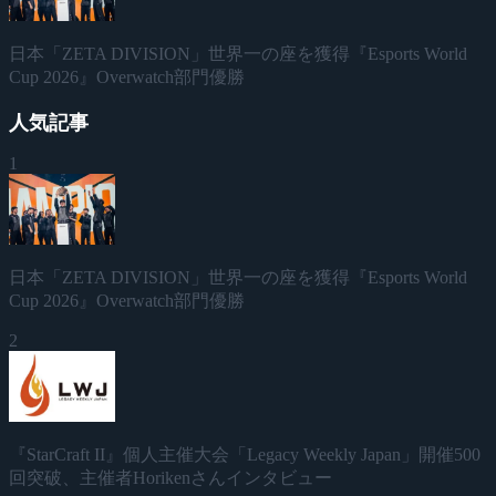
日本「ZETA DIVISION」世界一の座を獲得『Esports World
Cup 2026』Overwatch部門優勝
人気記事
1
日本「ZETA DIVISION」世界一の座を獲得『Esports World
Cup 2026』Overwatch部門優勝
2
『StarCraft II』個人主催大会「Legacy Weekly Japan」開催500
回突破、主催者Horikenさんインタビュー