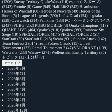
(1206)
Enemy Territory QuakeWars
(116)
esports(eスポーツ)
(3143)
Fortnite
(8)
Game
(949)
Half-Life2
(242)
Hearthstone:
Heroes of Warcraft
(68)
Heroes of Newerth
(49)
Heroes of the
Storm
(5)
League of Legends
(590)
Left 4 Dead
(154)
negitaku
(329)
Overwatch
(314)
Painkiller
(133)
PC・ゲーミングデバイス
(2437)
PUBG
(252)
PUBG MOBILE
(3)
Quake Champions
(117)
QUAKE LIVE
(464)
Quake3
(918)
Quake4
(393)
Rainbow Six
Siege
(19)
SPECIAL FORCE
(41)
SPECIAL FORCE 2
(51)
StarCraft
(59)
StarCraft II
(215)
Steam
(931)
Sudden Attack
(142)
Team Fortress 2
(614)
Team Fotress Classic
(15)
Unreal
Tournament
(133)
Unreal Tournament 3
(47)
VALORANT
(1139)
Warcraft3
(233)
Warsow
(271)
Wolfenstein: Enemy Territory
(35)
トピック
(12)
未分類
(7)
アーカイブ
2026年8月
2026年7月
2026年6月
2026年5月
2026年4月
2026年3月
2026年2月
2026年1月
2025年12月