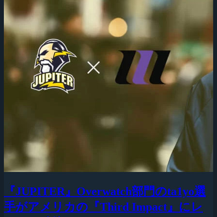
『JUPITER』Overwatch部門のta1yo選
手がアメリカの『Third Impact』にレ