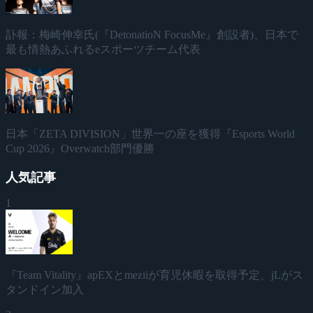
訃報：梅崎伸幸氏(『DetonatioN FocusMe』創設者)、日本で
最も情熱あふれるeスポーツチーム代表
日本「ZETA DIVISION」世界一の座を獲得『Esports World
Cup 2026』Overwatch部門優勝
人気記事
1
『Team Vitality』apEXとmeziiが育児休暇を取得予定、jLがス
タンドイン加入