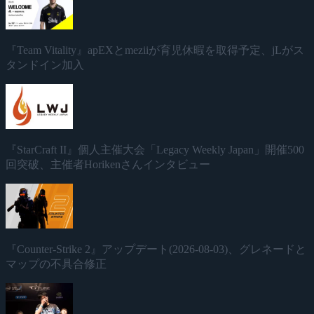
『Team Vitality』apEXとmeziiが育児休暇を取得予定、jLがス
タンドイン加入
『StarCraft II』個人主催大会「Legacy Weekly Japan」開催500
回突破、主催者Horikenさんインタビュー
『Counter-Strike 2』アップデート(2026-08-03)、グレネードと
マップの不具合修正