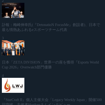
2
訃報：梅崎伸幸氏(『DetonatioN FocusMe』創設者)、日本で
最も情熱あふれるeスポーツチーム代表
3
日本「ZETA DIVISION」世界一の座を獲得『Esports World
Cup 2026』Overwatch部門優勝
4
『StarCraft II』個人主催大会「Legacy Weekly Japan」開催500
回突破、主催者Horikenさんインタビュー