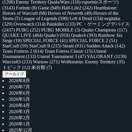
(1206)
Enemy Territory QuakeWars
(116)
esports(eスポーツ)
(3143)
Fortnite
(8)
Game
(949)
Half-Life2
(242)
Hearthstone:
Heroes of Warcraft
(68)
Heroes of Newerth
(49)
Heroes of the
Storm
(5)
League of Legends
(590)
Left 4 Dead
(154)
negitaku
(329)
Overwatch
(314)
Painkiller
(133)
PC・ゲーミングデバイス
(2437)
PUBG
(252)
PUBG MOBILE
(3)
Quake Champions
(117)
QUAKE LIVE
(464)
Quake3
(918)
Quake4
(393)
Rainbow Six
Siege
(19)
SPECIAL FORCE
(41)
SPECIAL FORCE 2
(51)
StarCraft
(59)
StarCraft II
(215)
Steam
(931)
Sudden Attack
(142)
Team Fortress 2
(614)
Team Fotress Classic
(15)
Unreal
Tournament
(133)
Unreal Tournament 3
(47)
VALORANT
(1139)
Warcraft3
(233)
Warsow
(271)
Wolfenstein: Enemy Territory
(35)
トピック
(12)
未分類
(7)
アーカイブ
2026年8月
2026年7月
2026年6月
2026年5月
2026年4月
2026年3月
2026年2月
2026年1月
2025年12月