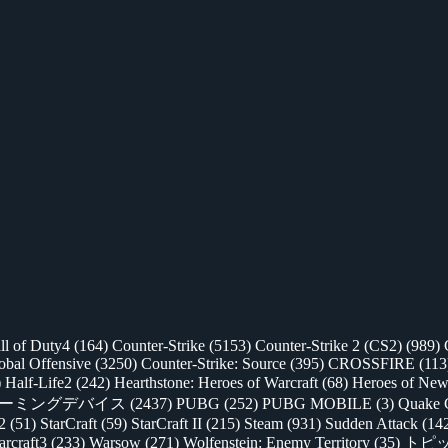
ll of Duty4
(164)
Counter-Strike
(5153)
Counter-Strike 2 (CS2)
(989)
lobal Offensive
(3250)
Counter-Strike: Source
(395)
CROSSFIRE
(113
)
Half-Life2
(242)
Hearthstone: Heroes of Warcraft
(68)
Heroes of New
ゲーミングデバイス
(2437)
PUBG
(252)
PUBG MOBILE
(3)
Quake 
 2
(51)
StarCraft
(59)
StarCraft II
(215)
Steam
(931)
Sudden Attack
(14
rcraft3
(233)
Warsow
(271)
Wolfenstein: Enemy Territory
(35)
トピ