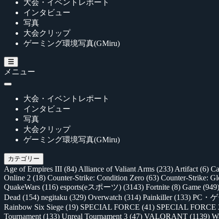
大会・イベントレポート
インタビュー
写真
大会クリップ
ゲーミング環境写真(GMiru)
メニュー
大会・イベントレポート
インタビュー
写真
大会クリップ
ゲーミング環境写真(GMiru)
カテゴリー
Age of Empires III
(84)
Alliance of Valiant Arms
(233)
Artifact
(6)
Ca
Online 2
(18)
Counter-Strike: Condition Zero
(63)
Counter-Strike: G
QuakeWars
(116)
esports(eスポーツ)
(3143)
Fortnite
(8)
Game
(949
Dead
(154)
negitaku
(329)
Overwatch
(314)
Painkiller
(133)
PC・
Rainbow Six Siege
(19)
SPECIAL FORCE
(41)
SPECIAL FORCE
Tournament
(133)
Unreal Tournament 3
(47)
VALORANT
(1139)
Wa