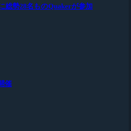
』に総勢28名ものQuakerが参加
り開催