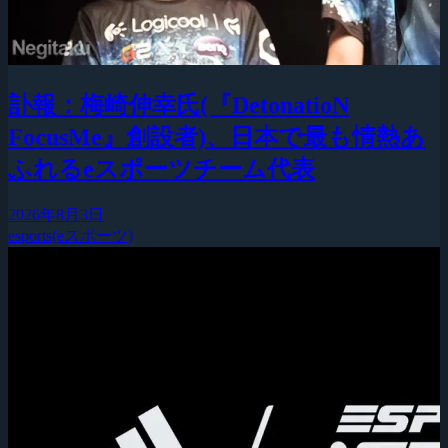
訃報：梅崎伸幸氏(『DetonatioN
FocusMe』創設者)、日本で最も情熱あ
ふれるeスポーツチーム代表
2026年8月3日
esports(eスポーツ)