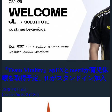
『Team Vitality』apEXとmeziiが育児休
暇を取得予定、jLがスタンドイン加入
2026年8月5日
Counter-Strike 2 (CS2)