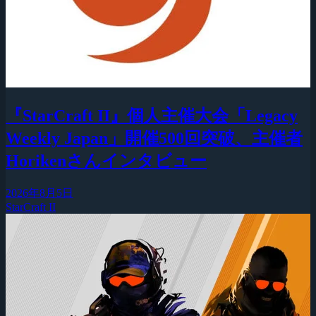
『StarCraft II』個人主催大会「Legacy
Weekly Japan」開催500回突破、主催者
Horikenさんインタビュー
2026年8月5日
StarCraft II