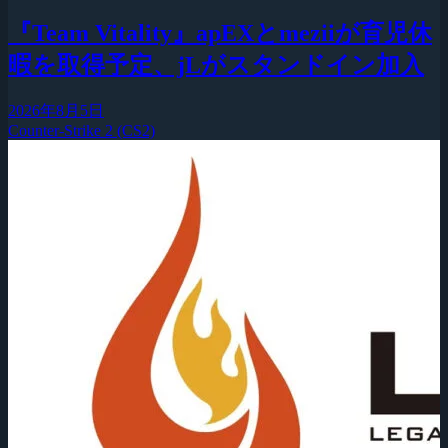
『Team Vitality』apEXとmeziiが育児休
暇を取得予定、jLがスタンドイン加入
2026年8月5日
Counter-Strike 2 (CS2)