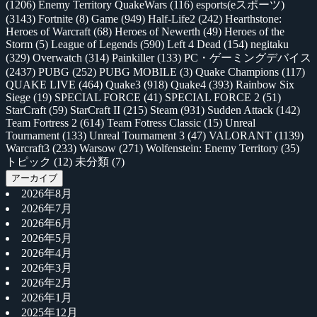
(1206)
Enemy Territory QuakeWars
(116)
esports(eスポーツ)
(3143)
Fortnite
(8)
Game
(949)
Half-Life2
(242)
Hearthstone:
Heroes of Warcraft
(68)
Heroes of Newerth
(49)
Heroes of the
Storm
(5)
League of Legends
(590)
Left 4 Dead
(154)
negitaku
(329)
Overwatch
(314)
Painkiller
(133)
PC・ゲーミングデバイス
(2437)
PUBG
(252)
PUBG MOBILE
(3)
Quake Champions
(117)
QUAKE LIVE
(464)
Quake3
(918)
Quake4
(393)
Rainbow Six
Siege
(19)
SPECIAL FORCE
(41)
SPECIAL FORCE 2
(51)
StarCraft
(59)
StarCraft II
(215)
Steam
(931)
Sudden Attack
(142)
Team Fortress 2
(614)
Team Fotress Classic
(15)
Unreal
Tournament
(133)
Unreal Tournament 3
(47)
VALORANT
(1139)
Warcraft3
(233)
Warsow
(271)
Wolfenstein: Enemy Territory
(35)
トピック
(12)
未分類
(7)
アーカイブ
2026年8月
2026年7月
2026年6月
2026年5月
2026年4月
2026年3月
2026年2月
2026年1月
2025年12月