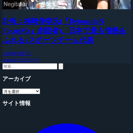
訃報：梅崎伸幸氏(『DetonatioN
FocusMe』創設者)、日本で最も情熱あ
ふれるeスポーツチーム代表
2026年8月3日
esports(eスポーツ)
アーカイブ
サイト情報