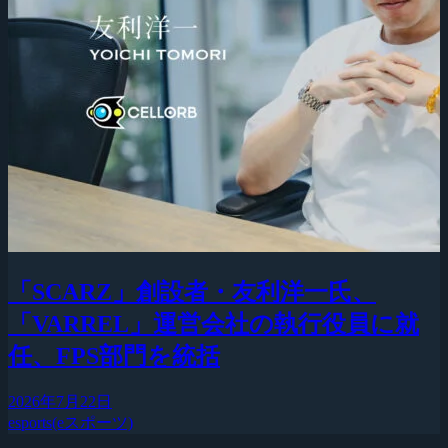
「SCARZ」創設者・友利洋一氏、
「VARREL」運営会社の執行役員に就
任、FPS部門を統括
2026年7月22日
esports(eスポーツ)