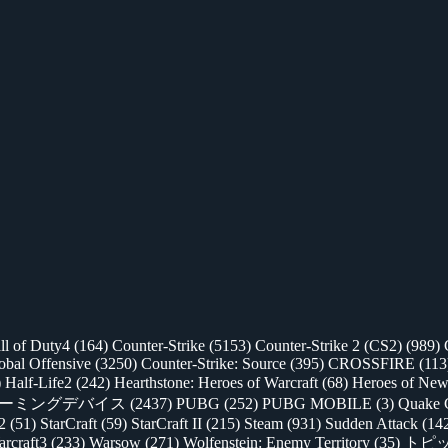
ll of Duty4
(164)
Counter-Strike
(5153)
Counter-Strike 2 (CS2)
(989)
lobal Offensive
(3250)
Counter-Strike: Source
(395)
CROSSFIRE
(113
)
Half-Life2
(242)
Hearthstone: Heroes of Warcraft
(68)
Heroes of New
ゲーミングデバイス
(2437)
PUBG
(252)
PUBG MOBILE
(3)
Quake 
 2
(51)
StarCraft
(59)
StarCraft II
(215)
Steam
(931)
Sudden Attack
(14
rcraft3
(233)
Warsow
(271)
Wolfenstein: Enemy Territory
(35)
トピ