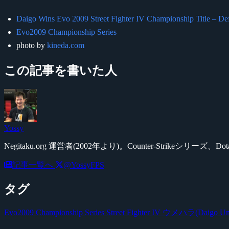
Daigo Wins Evo 2009 Street Fighter IV Championship Title – Def
Evo2009 Championship Series
photo by
kineda.com
この記事を書いた人
Yossy
Negitaku.org 運営者(2002年より)。Counter-Str
記事一覧へ
@YossyFPS
タグ
Evo2009 Championship Series
Street Fighter IV
ウメハラ(Daigo Ume