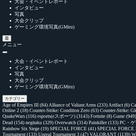
大会・イベントレポート
インタビュー
写真
大会クリップ
ゲーミング環境写真(GMiru)
メニュー
大会・イベントレポート
インタビュー
写真
大会クリップ
ゲーミング環境写真(GMiru)
カテゴリー
Age of Empires III
(84)
Alliance of Valiant Arms
(233)
Artifact
(6)
Ca
Online 2
(18)
Counter-Strike: Condition Zero
(63)
Counter-Strike: G
QuakeWars
(116)
esports(eスポーツ)
(3143)
Fortnite
(8)
Game
(949
Dead
(154)
negitaku
(329)
Overwatch
(314)
Painkiller
(133)
PC・
Rainbow Six Siege
(19)
SPECIAL FORCE
(41)
SPECIAL FORCE
Tournament
(133)
Unreal Tournament 3
(47)
VALORANT
(1139)
Wa