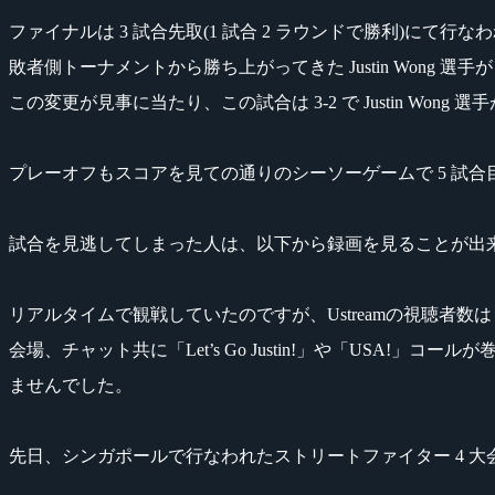
ファイナルは 3 試合先取(1 試合 2 ラウンドで勝利)にて行な
敗者側トーナメントから勝ち上がってきた Justin Wong 選
この変更が見事に当たり、この試合は 3-2 で Justin Wo
プレーオフもスコアを見ての通りのシーソーゲームで 5 試
試合を見逃してしまった人は、以下から録画を見ることが出来ます(
リアルタイムで観戦していたのですが、Ustreamの視聴者数はピー
会場、チャット共に「Let’s Go Justin!」や「US
ませんでした。
先日、シンガポールで行なわれたストリートファイター 4 大会『K.O