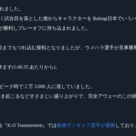
われました。
手が 1 試合目を落とした後からキャラクターを Balrog(日本でい
ng 選手が勝利しプレーオフに持ち込まれました。
合目までもつれ込む接戦となりましたが、ウメハラ選手が見事勝
1:46:35 あたりから)。
ク時で 2 万 3,000 人に達していました。
A!」コールが巻き起こるなどすさまじい盛り上がりで、完全アウェー
 Touranement』では
板橋ザンギエフ選手が優勝
しており