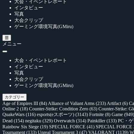
大会・イベントレポート
インタビュー
写真
大会クリップ
ゲーミング環境写真(GMiru)
メニュー
大会・イベントレポート
インタビュー
写真
大会クリップ
ゲーミング環境写真(GMiru)
カテゴリー
Age of Empires III
(84)
Alliance of Valiant Arms
(233)
Artifact
(6)
Ca
Online 2
(18)
Counter-Strike: Condition Zero
(63)
Counter-Strike: G
QuakeWars
(116)
esports(eスポーツ)
(3143)
Fortnite
(8)
Game
(949
Dead
(154)
negitaku
(329)
Overwatch
(314)
Painkiller
(133)
PC・
Rainbow Six Siege
(19)
SPECIAL FORCE
(41)
SPECIAL FORCE
Tournament
(133)
Unreal Tournament 3
(47)
VALORANT
(1139)
Wa