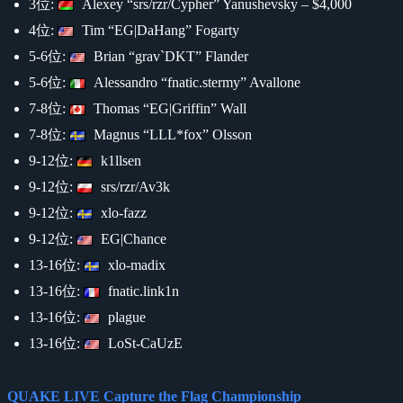
3位:
Alexey “srs/rzr/Cypher” Yanushevsky – $4,000
4位:
Tim “EG|DaHang” Fogarty
5-6位:
Brian “grav`DKT” Flander
5-6位:
Alessandro “fnatic.stermy” Avallone
7-8位:
Thomas “EG|Griffin” Wall
7-8位:
Magnus “LLL*fox” Olsson
9-12位:
k1llsen
9-12位:
srs/rzr/Av3k
9-12位:
xlo-fazz
9-12位:
EG|Chance
13-16位:
xlo-madix
13-16位:
fnatic.link1n
13-16位:
plague
13-16位:
LoSt-CaUzE
QUAKE LIVE Capture the Flag Championship