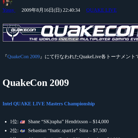
Yossy
2009年8月16日(日) 22:40:34
QUAKE LIVE
『
QuakeCon 2009
』にて行なわれたQuakeLive各トーナメントで rap
QuakeCon 2009
Intel QUAKE LIVE Masters Championship
1位:
Shane “SK|rapha” Hendrixson – $14,000
2位:
Sebastian “fnatic.spart1e” Siira – $7,500