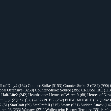
ll of Duty4
(164)
Counter-Strike
(5153)
Counter-Strike 2 (CS2)
(990)
lobal Offensive
(3250)
Counter-Strike: Source
(395)
CROSSFIRE
(113
)
Half-Life2
(242)
Hearthstone: Heroes of Warcraft
(68)
Heroes of New
ゲーミングデバイス
(2437)
PUBG
(252)
PUBG MOBILE
(3)
Quake 
 2
(51)
StarCraft
(59)
StarCraft II
(215)
Steam
(931)
Sudden Attack
(14
rcraft3
(233)
Warsow
(271)
Wolfenstein: Enemy Territory
(35)
トピ