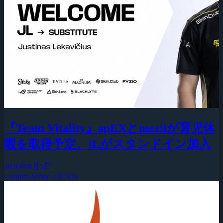
『Team Vitality』apEXとmeziiが育児休
暇を取得予定、jLがスタンドイン加入
2026年8月5日
Counter-Strike 2 (CS2)