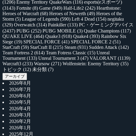
(1206)
Enemy Territory QuakeWars
(116)
esports(eスポーツ)
(3143)
Fortnite
(8)
Game
(949)
Half-Life2
(242)
Hearthstone:
Heroes of Warcraft
(68)
Heroes of Newerth
(49)
Heroes of the
Storm
(5)
League of Legends
(590)
Left 4 Dead
(154)
negitaku
(329)
Overwatch
(314)
Painkiller
(133)
PC・ゲーミングデバイス
(2437)
PUBG
(252)
PUBG MOBILE
(3)
Quake Champions
(117)
QUAKE LIVE
(464)
Quake3
(918)
Quake4
(393)
Rainbow Six
Siege
(19)
SPECIAL FORCE
(41)
SPECIAL FORCE 2
(51)
StarCraft
(59)
StarCraft II
(215)
Steam
(931)
Sudden Attack
(142)
Team Fortress 2
(614)
Team Fotress Classic
(15)
Unreal
Tournament
(133)
Unreal Tournament 3
(47)
VALORANT
(1139)
Warcraft3
(233)
Warsow
(271)
Wolfenstein: Enemy Territory
(35)
トピック
(12)
未分類
(7)
アーカイブ
2026年8月
2026年7月
2026年6月
2026年5月
2026年4月
2026年3月
2026年2月
2026年1月
2025年12月