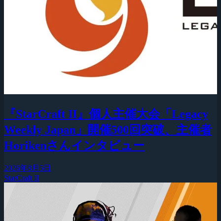
『StarCraft II』個人主催大会「Legacy
Weekly Japan」開催500回突破、主催者
Horikenさんインタビュー
2026年8月5日
StarCraft II