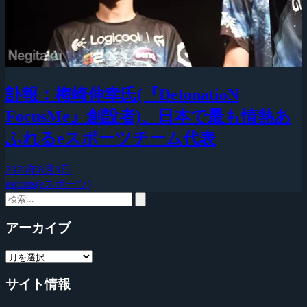
訃報：梅崎伸幸氏(『DetonatioN
FocusMe』創設者)、日本で最も情熱あ
ふれるeスポーツチーム代表
2026年8月3日
esports(eスポーツ)
アーカイブ
サイト情報