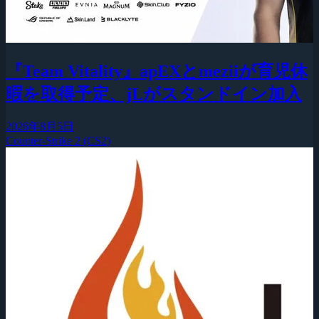
『Team Vitality』apEXとmeziiが育児休
暇を取得予定、jLがスタンドイン加入
2026年8月5日
Counter-Strike 2 (CS2)