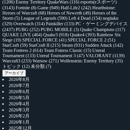
(1206)
Enemy Territory QuakeWars
(116)
esports(eスポーツ)
(3143)
Fortnite
(8)
Game
(949)
Half-Life2
(242)
Hearthstone:
Heroes of Warcraft
(68)
Heroes of Newerth
(49)
Heroes of the
Storm
(5)
League of Legends
(590)
Left 4 Dead
(154)
negitaku
(329)
Overwatch
(314)
Painkiller
(133)
PC・ゲーミングデバイス
(2437)
PUBG
(252)
PUBG MOBILE
(3)
Quake Champions
(117)
QUAKE LIVE
(464)
Quake3
(918)
Quake4
(393)
Rainbow Six
Siege
(19)
SPECIAL FORCE
(41)
SPECIAL FORCE 2
(51)
StarCraft
(59)
StarCraft II
(215)
Steam
(931)
Sudden Attack
(142)
Team Fortress 2
(614)
Team Fotress Classic
(15)
Unreal
Tournament
(133)
Unreal Tournament 3
(47)
VALORANT
(1139)
Warcraft3
(233)
Warsow
(271)
Wolfenstein: Enemy Territory
(35)
トピック
(12)
未分類
(7)
アーカイブ
2026年8月
2026年7月
2026年6月
2026年5月
2026年4月
2026年3月
2026年2月
2026年1月
2025年12月