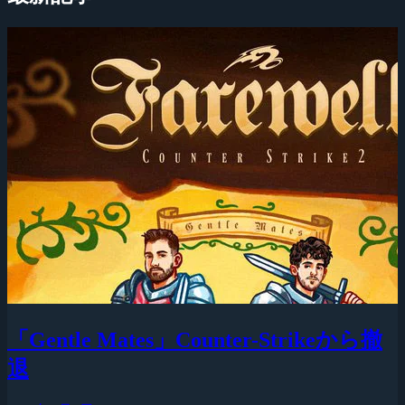
「Gentle Mates」Counter-Strikeから撤
退