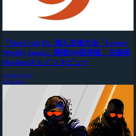
『StarCraft II』個人主催大会「Legacy
Weekly Japan」開催500回突破、主催者
Horikenさんインタビュー
2026年8月5日
StarCraft II