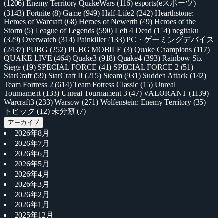
(1206)
Enemy Territory QuakeWars
(116)
esports(eスポーツ)
(3143)
Fortnite
(8)
Game
(949)
Half-Life2
(242)
Hearthstone:
Heroes of Warcraft
(68)
Heroes of Newerth
(49)
Heroes of the
Storm
(5)
League of Legends
(590)
Left 4 Dead
(154)
negitaku
(329)
Overwatch
(314)
Painkiller
(133)
PC・ゲーミングデバイス
(2437)
PUBG
(252)
PUBG MOBILE
(3)
Quake Champions
(117)
QUAKE LIVE
(464)
Quake3
(918)
Quake4
(393)
Rainbow Six
Siege
(19)
SPECIAL FORCE
(41)
SPECIAL FORCE 2
(51)
StarCraft
(59)
StarCraft II
(215)
Steam
(931)
Sudden Attack
(142)
Team Fortress 2
(614)
Team Fotress Classic
(15)
Unreal
Tournament
(133)
Unreal Tournament 3
(47)
VALORANT
(1139)
Warcraft3
(233)
Warsow
(271)
Wolfenstein: Enemy Territory
(35)
トピック
(12)
未分類
(7)
アーカイブ
2026年8月
2026年7月
2026年6月
2026年5月
2026年4月
2026年3月
2026年2月
2026年1月
2025年12月