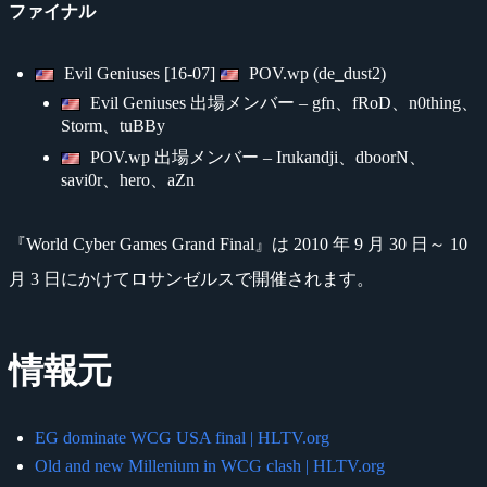
ファイナル
Evil Geniuses [16-07]
POV.wp (de_dust2)
Evil Geniuses 出場メンバー – gfn、fRoD、n0thing、
Storm、tuBBy
POV.wp 出場メンバー – Irukandji、dboorN、
savi0r、hero、aZn
『World Cyber Games Grand Final』は 2010 年 9 月 30 日～ 10
月 3 日にかけてロサンゼルスで開催されます。
情報元
EG dominate WCG USA final | HLTV.org
Old and new Millenium in WCG clash | HLTV.org