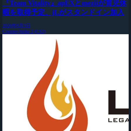
『Team Vitality』apEXとmeziiが育児休
暇を取得予定、jLがスタンドイン加入
2026年8月5日
Counter-Strike 2 (CS2)