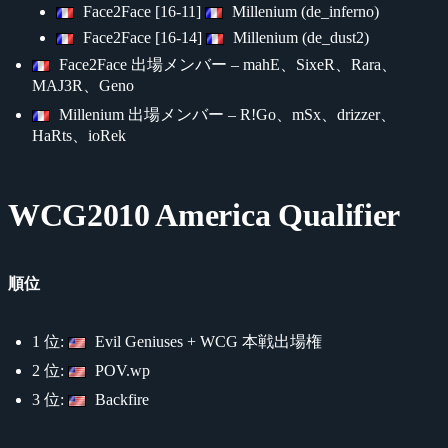
Face2Face [16-11]
Millenium (de_inferno)
Face2Face [16-14]
Millenium (de_dust2)
Face2Face 出場メンバー – mahE、SixeR、Rara、
MAJ3R、Geno
Millenium 出場メンバー – R!Go、mSx、drizzer、
HaRts、ioRek
WCG2010 America Qualifier
順位
1 位:
Evil Geniuses + WCG 本戦出場権
2 位:
POV.wp
3 位:
Backfire