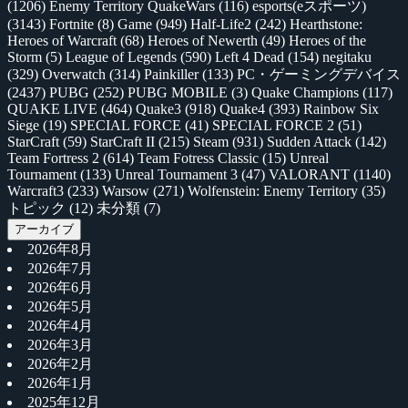
(1206)
Enemy Territory QuakeWars
(116)
esports(eスポーツ)
(3143)
Fortnite
(8)
Game
(949)
Half-Life2
(242)
Hearthstone:
Heroes of Warcraft
(68)
Heroes of Newerth
(49)
Heroes of the
Storm
(5)
League of Legends
(590)
Left 4 Dead
(154)
negitaku
(329)
Overwatch
(314)
Painkiller
(133)
PC・ゲーミングデバイス
(2437)
PUBG
(252)
PUBG MOBILE
(3)
Quake Champions
(117)
QUAKE LIVE
(464)
Quake3
(918)
Quake4
(393)
Rainbow Six
Siege
(19)
SPECIAL FORCE
(41)
SPECIAL FORCE 2
(51)
StarCraft
(59)
StarCraft II
(215)
Steam
(931)
Sudden Attack
(142)
Team Fortress 2
(614)
Team Fotress Classic
(15)
Unreal
Tournament
(133)
Unreal Tournament 3
(47)
VALORANT
(1140)
Warcraft3
(233)
Warsow
(271)
Wolfenstein: Enemy Territory
(35)
トピック
(12)
未分類
(7)
アーカイブ
2026年8月
2026年7月
2026年6月
2026年5月
2026年4月
2026年3月
2026年2月
2026年1月
2025年12月