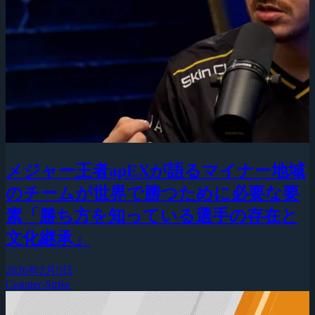
メジャー王者apEXが語るマイナー地域
のチームが世界で勝つために必要な要
素「勝ち方を知っている選手の存在と
文化継承」
2026年2月5日
Counter-Strike