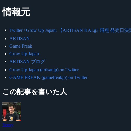
情報元
Twitter / Grow Up Japan: 【ARTISAN KAI.g3 飛燕 発売日
ARTISAN
Game Freak
Grow Up Japan
ARTISAN ブログ
Grow Up Japan (artisanjp) on Twitter
GAME FREAK (gamefreakjp) on Twitter
この記事を書いた人
Yossy