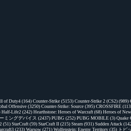
ll of Duty4
(164)
Counter-Strike
(5153)
Counter-Strike 2 (CS2)
(989)
lobal Offensive
(3250)
Counter-Strike: Source
(395)
CROSSFIRE
(113
)
Half-Life2
(242)
Hearthstone: Heroes of Warcraft
(68)
Heroes of New
ゲーミングデバイス
(2437)
PUBG
(252)
PUBG MOBILE
(3)
Quake 
 2
(51)
StarCraft
(59)
StarCraft II
(215)
Steam
(931)
Sudden Attack
(14
rcraft3
(233)
Warsow
(271)
Wolfenstein: Enemy Territory
(35)
トピ