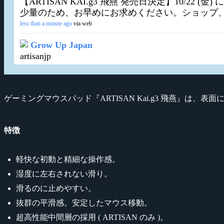
【ARTISAN KAI.g3 飛燕 発売日決定】10/
少量のため、お早めにお求めください。ショップ
less than a minute ago
via web
Grow Up Japan
artisanjp
ゲーミングマウスパッド『ARTISAN Kai.g3 飛燕』
特徴
軽快な初動と精細な操作感。
湿度に左右されない滑り。
滑るのに止めやすい。
抜群の平滑感。安定したマウス移動。
超高性能中間層の採用 ( ARTISAN のみ )。