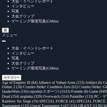
大会・イベントレポート
インタビュー
写真
大会クリップ
ゲーミング環境写真(GMiru)
メニュー
大会・イベントレポート
インタビュー
写真
大会クリップ
ゲーミング環境写真(GMiru)
カテゴリー
Age of Empires III
(84)
Alliance of Valiant Arms
(233)
Artifact
(6)
Ca
Online 2
(18)
Counter-Strike: Condition Zero
(63)
Counter-Strike: G
QuakeWars
(116)
esports(eスポーツ)
(3143)
Fortnite
(8)
Game
(949
Dead
(154)
negitaku
(329)
Overwatch
(314)
Painkiller
(133)
PC・
Rainbow Six Siege
(19)
SPECIAL FORCE
(41)
SPECIAL FORCE
Tournament
(133)
Unreal Tournament 3
(47)
VALORANT
(1139)
Wa