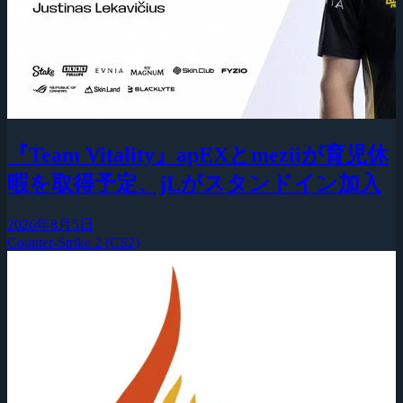
『Team Vitality』apEXとmeziiが育児休
暇を取得予定、jLがスタンドイン加入
2026年8月5日
Counter-Strike 2 (CS2)