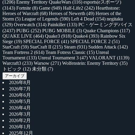
(1206)
Enemy Territory QuakeWars
(116)
esports(eスポーツ)
(3143)
Fortnite
(8)
Game
(949)
Half-Life2
(242)
Hearthstone:
Heroes of Warcraft
(68)
Heroes of Newerth
(49)
Heroes of the
Storm
(5)
League of Legends
(590)
Left 4 Dead
(154)
negitaku
(329)
Overwatch
(314)
Painkiller
(133)
PC・ゲーミングデバイス
(2437)
PUBG
(252)
PUBG MOBILE
(3)
Quake Champions
(117)
QUAKE LIVE
(464)
Quake3
(918)
Quake4
(393)
Rainbow Six
Siege
(19)
SPECIAL FORCE
(41)
SPECIAL FORCE 2
(51)
StarCraft
(59)
StarCraft II
(215)
Steam
(931)
Sudden Attack
(142)
Team Fortress 2
(614)
Team Fotress Classic
(15)
Unreal
Tournament
(133)
Unreal Tournament 3
(47)
VALORANT
(1139)
Warcraft3
(233)
Warsow
(271)
Wolfenstein: Enemy Territory
(35)
トピック
(12)
未分類
(7)
アーカイブ
2026年8月
2026年7月
2026年6月
2026年5月
2026年4月
2026年3月
2026年2月
2026年1月
2025年12月