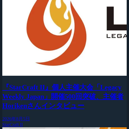
『StarCraft II』個人主催大会「Legacy
Weekly Japan」開催500回突破、主催者
Horikenさんインタビュー
2026年8月5日
StarCraft II