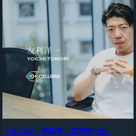
「SCARZ」創設者・友利洋一氏、