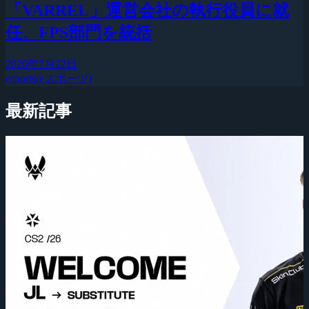
「VARREL」運営会社の執行役員に就
任、FPS部門を統括
2026年7月22日
esports(eスポーツ)
最新記事