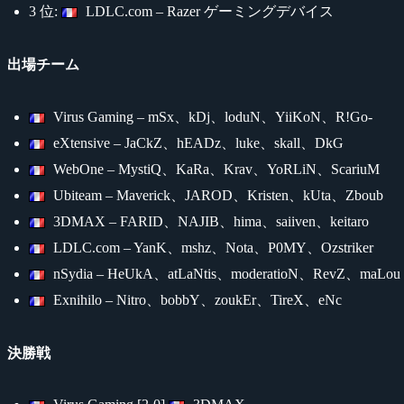
3 位:
LDLC.com – Razer ゲーミングデバイス
出場チーム
Virus Gaming – mSx、kDj、loduN、YiiKoN、R!Go-
eXtensive – JaCkZ、hEADz、luke、skall、DkG
WebOne – MystiQ、KaRa、Krav、YoRLiN、ScariuM
Ubiteam – Maverick、JAROD、Kristen、kUta、Zboub
3DMAX – FARID、NAJIB、hima、saiiven、keitaro
LDLC.com – YanK、mshz、Nota、P0MY、Ozstriker
nSydia – HeUkA、atLaNtis、moderatioN、RevZ、maLou
Exnihilo – Nitro、bobbY、zoukEr、TireX、eNc
決勝戦