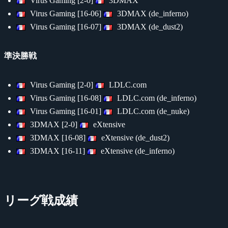
Virus Gaming [2-0]
3DMAX
Virus Gaming [16-06]
3DMAX (de_inferno)
Virus Gaming [16-07]
3DMAX (de_dust2)
準決勝戦
Virus Gaming [2-0]
LDLC.com
Virus Gaming [16-08]
LDLC.com (de_inferno)
Virus Gaming [16-01]
LDLC.com (de_nuke)
3DMAX [2-0]
eXtensive
3DMAX [16-08]
eXtensive (de_dust2)
3DMAX [16-11]
eXtensive (de_inferno)
リーグ戦成績