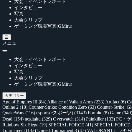
大会・イベントレポート
インタビュー
写真
大会クリップ
ゲーミング環境写真(GMiru)
メニュー
大会・イベントレポート
インタビュー
写真
大会クリップ
ゲーミング環境写真(GMiru)
カテゴリー
Age of Empires III
(84)
Alliance of Valiant Arms
(233)
Artifact
(6)
Ca
Online 2
(18)
Counter-Strike: Condition Zero
(63)
Counter-Strike: G
QuakeWars
(116)
esports(eスポーツ)
(3143)
Fortnite
(8)
Game
(949
Dead
(154)
negitaku
(329)
Overwatch
(314)
Painkiller
(133)
PC・
Rainbow Six Siege
(19)
SPECIAL FORCE
(41)
SPECIAL FORCE
Tournament
(133)
Unreal Tournament 3
(47)
VALORANT
(1139)
Wa