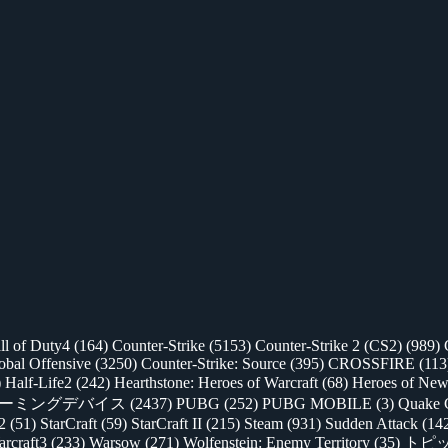
ll of Duty4
(164)
Counter-Strike
(5153)
Counter-Strike 2 (CS2)
(989)
lobal Offensive
(3250)
Counter-Strike: Source
(395)
CROSSFIRE
(113
)
Half-Life2
(242)
Hearthstone: Heroes of Warcraft
(68)
Heroes of New
ゲーミングデバイス
(2437)
PUBG
(252)
PUBG MOBILE
(3)
Quake 
 2
(51)
StarCraft
(59)
StarCraft II
(215)
Steam
(931)
Sudden Attack
(14
rcraft3
(233)
Warsow
(271)
Wolfenstein: Enemy Territory
(35)
トピ