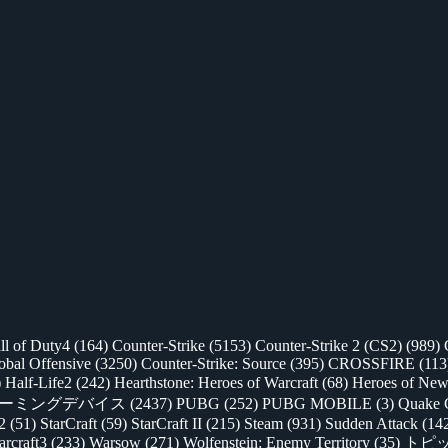
ll of Duty4
(164)
Counter-Strike
(5153)
Counter-Strike 2 (CS2)
(989)
lobal Offensive
(3250)
Counter-Strike: Source
(395)
CROSSFIRE
(113
)
Half-Life2
(242)
Hearthstone: Heroes of Warcraft
(68)
Heroes of New
ゲーミングデバイス
(2437)
PUBG
(252)
PUBG MOBILE
(3)
Quake 
 2
(51)
StarCraft
(59)
StarCraft II
(215)
Steam
(931)
Sudden Attack
(14
rcraft3
(233)
Warsow
(271)
Wolfenstein: Enemy Territory
(35)
トピ