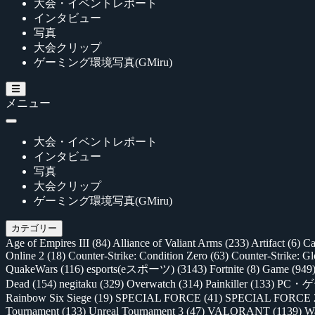
大会・イベントレポート
インタビュー
写真
大会クリップ
ゲーミング環境写真(GMiru)
メニュー
大会・イベントレポート
インタビュー
写真
大会クリップ
ゲーミング環境写真(GMiru)
カテゴリー
Age of Empires III
(84)
Alliance of Valiant Arms
(233)
Artifact
(6)
Ca
Online 2
(18)
Counter-Strike: Condition Zero
(63)
Counter-Strike: G
QuakeWars
(116)
esports(eスポーツ)
(3143)
Fortnite
(8)
Game
(949
Dead
(154)
negitaku
(329)
Overwatch
(314)
Painkiller
(133)
PC・
Rainbow Six Siege
(19)
SPECIAL FORCE
(41)
SPECIAL FORCE
Tournament
(133)
Unreal Tournament 3
(47)
VALORANT
(1139)
Wa