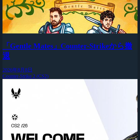
「Gentle Mates」Counter-Strikeから撤
退
2026年8月8日
Counter-Strike 2 (CS2)