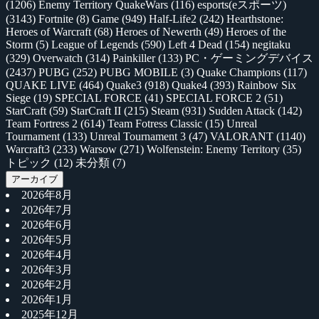
(1206)
Enemy Territory QuakeWars
(116)
esports(eスポーツ)
(3143)
Fortnite
(8)
Game
(949)
Half-Life2
(242)
Hearthstone:
Heroes of Warcraft
(68)
Heroes of Newerth
(49)
Heroes of the
Storm
(5)
League of Legends
(590)
Left 4 Dead
(154)
negitaku
(329)
Overwatch
(314)
Painkiller
(133)
PC・ゲーミングデバイス
(2437)
PUBG
(252)
PUBG MOBILE
(3)
Quake Champions
(117)
QUAKE LIVE
(464)
Quake3
(918)
Quake4
(393)
Rainbow Six
Siege
(19)
SPECIAL FORCE
(41)
SPECIAL FORCE 2
(51)
StarCraft
(59)
StarCraft II
(215)
Steam
(931)
Sudden Attack
(142)
Team Fortress 2
(614)
Team Fotress Classic
(15)
Unreal
Tournament
(133)
Unreal Tournament 3
(47)
VALORANT
(1140)
Warcraft3
(233)
Warsow
(271)
Wolfenstein: Enemy Territory
(35)
トピック
(12)
未分類
(7)
アーカイブ
2026年8月
2026年7月
2026年6月
2026年5月
2026年4月
2026年3月
2026年2月
2026年1月
2025年12月