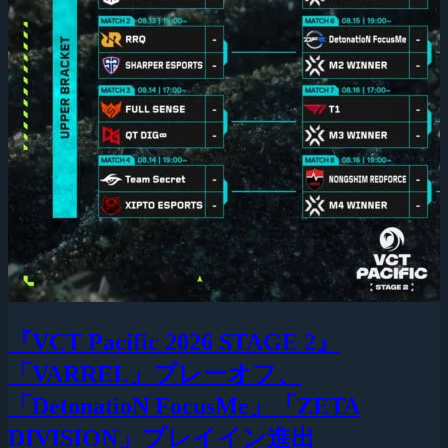
『VCT Pacific 2026 STAGE 2』
「VARREL」プレーオフ、
「DetonatioN FocusMe」「ZETA
DIVISION」プレイイン進出