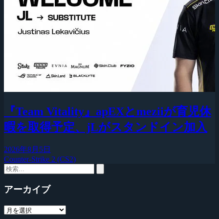
『Team Vitality』apEXとmeziiが育児休
暇を取得予定、jLがスタンドイン加入
2026年8月5日
Counter-Strike 2 (CS2)
アーカイブ