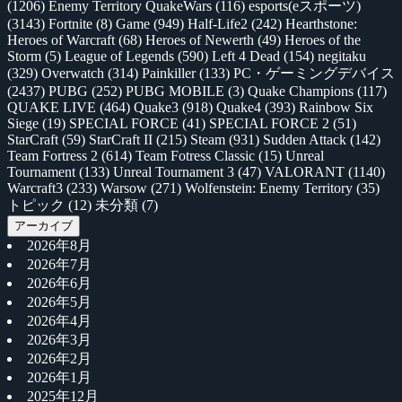
(1206)
Enemy Territory QuakeWars
(116)
esports(eスポーツ)
(3143)
Fortnite
(8)
Game
(949)
Half-Life2
(242)
Hearthstone:
Heroes of Warcraft
(68)
Heroes of Newerth
(49)
Heroes of the
Storm
(5)
League of Legends
(590)
Left 4 Dead
(154)
negitaku
(329)
Overwatch
(314)
Painkiller
(133)
PC・ゲーミングデバイス
(2437)
PUBG
(252)
PUBG MOBILE
(3)
Quake Champions
(117)
QUAKE LIVE
(464)
Quake3
(918)
Quake4
(393)
Rainbow Six
Siege
(19)
SPECIAL FORCE
(41)
SPECIAL FORCE 2
(51)
StarCraft
(59)
StarCraft II
(215)
Steam
(931)
Sudden Attack
(142)
Team Fortress 2
(614)
Team Fotress Classic
(15)
Unreal
Tournament
(133)
Unreal Tournament 3
(47)
VALORANT
(1140)
Warcraft3
(233)
Warsow
(271)
Wolfenstein: Enemy Territory
(35)
トピック
(12)
未分類
(7)
アーカイブ
2026年8月
2026年7月
2026年6月
2026年5月
2026年4月
2026年3月
2026年2月
2026年1月
2025年12月