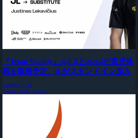
『Team Vitality』apEXとmeziiが育児休
暇を取得予定、jLがスタンドイン加入
2026年8月5日
Counter-Strike 2 (CS2)