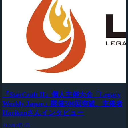
『StarCraft II』個人主催大会「Legacy
Weekly Japan」開催500回突破、主催者
Horikenさんインタビュー
2026年8月5日