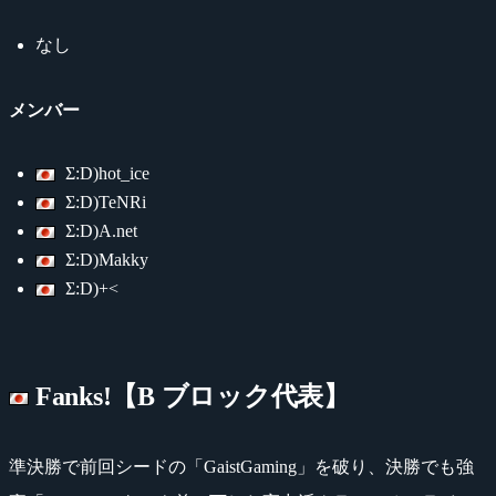
なし
メンバー
Σ:D)hot_ice
Σ:D)TeNRi
Σ:D)A.net
Σ:D)Makky
Σ:D)+<
Fanks!【B ブロック代表】
準決勝で前回シードの「GaistGaming」を破り、決勝でも強