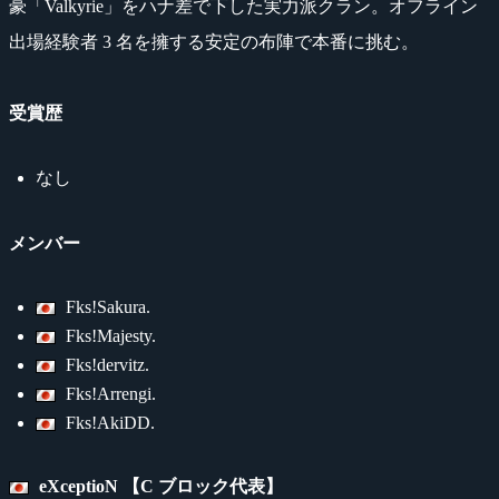
豪「Valkyrie」をハナ差で下した実力派クラン。オフライン
出場経験者 3 名を擁する安定の布陣で本番に挑む。
受賞歴
なし
メンバー
Fks!Sakura.
Fks!Majesty.
Fks!dervitz.
Fks!Arrengi.
Fks!AkiDD.
eXceptioN 【C ブロック代表】