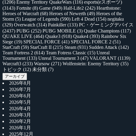
(1206)
Enemy Territory QuakeWars
(116)
esports(eスポーツ)
(3143)
Fortnite
(8)
Game
(949)
Half-Life2
(242)
Hearthstone:
Heroes of Warcraft
(68)
Heroes of Newerth
(49)
Heroes of the
Storm
(5)
League of Legends
(590)
Left 4 Dead
(154)
negitaku
(329)
Overwatch
(314)
Painkiller
(133)
PC・ゲーミングデバイス
(2437)
PUBG
(252)
PUBG MOBILE
(3)
Quake Champions
(117)
QUAKE LIVE
(464)
Quake3
(918)
Quake4
(393)
Rainbow Six
Siege
(19)
SPECIAL FORCE
(41)
SPECIAL FORCE 2
(51)
StarCraft
(59)
StarCraft II
(215)
Steam
(931)
Sudden Attack
(142)
Team Fortress 2
(614)
Team Fotress Classic
(15)
Unreal
Tournament
(133)
Unreal Tournament 3
(47)
VALORANT
(1139)
Warcraft3
(233)
Warsow
(271)
Wolfenstein: Enemy Territory
(35)
トピック
(12)
未分類
(7)
アーカイブ
2026年8月
2026年7月
2026年6月
2026年5月
2026年4月
2026年3月
2026年2月
2026年1月
2025年12月