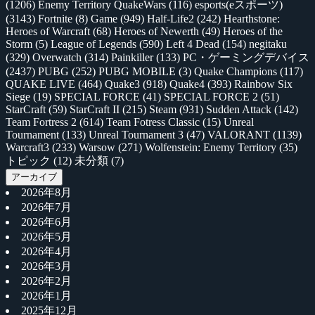
(1206)
Enemy Territory QuakeWars
(116)
esports(eスポーツ)
(3143)
Fortnite
(8)
Game
(949)
Half-Life2
(242)
Hearthstone:
Heroes of Warcraft
(68)
Heroes of Newerth
(49)
Heroes of the
Storm
(5)
League of Legends
(590)
Left 4 Dead
(154)
negitaku
(329)
Overwatch
(314)
Painkiller
(133)
PC・ゲーミングデバイス
(2437)
PUBG
(252)
PUBG MOBILE
(3)
Quake Champions
(117)
QUAKE LIVE
(464)
Quake3
(918)
Quake4
(393)
Rainbow Six
Siege
(19)
SPECIAL FORCE
(41)
SPECIAL FORCE 2
(51)
StarCraft
(59)
StarCraft II
(215)
Steam
(931)
Sudden Attack
(142)
Team Fortress 2
(614)
Team Fotress Classic
(15)
Unreal
Tournament
(133)
Unreal Tournament 3
(47)
VALORANT
(1139)
Warcraft3
(233)
Warsow
(271)
Wolfenstein: Enemy Territory
(35)
トピック
(12)
未分類
(7)
アーカイブ
2026年8月
2026年7月
2026年6月
2026年5月
2026年4月
2026年3月
2026年2月
2026年1月
2025年12月