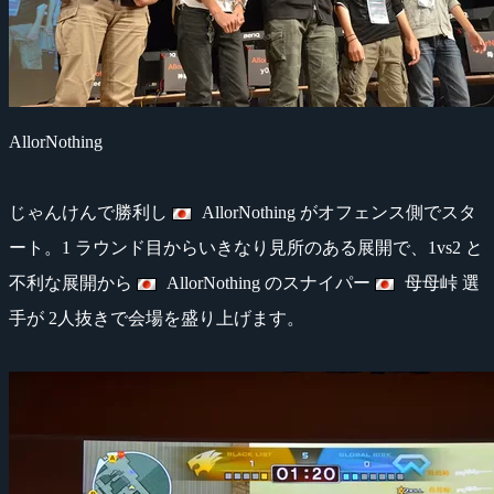
AllorNothing
じゃんけんで勝利し
AllorNothing がオフェンス側でスタ
ート。1 ラウンド目からいきなり見所のある展開で、1vs2 と
不利な展開から
AllorNothing のスナイパー
母母峠 選
手が 2人抜きで会場を盛り上げます。