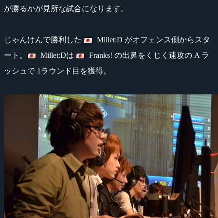
が勝るかが見所な試合になります。
じゃんけんで勝利した
Millet:D がオフェンス側からスタ
ート。
Millet:Dは
Franks! の出鼻をくじく速攻の A ラ
ッシュで 1ラウンド目を獲得。