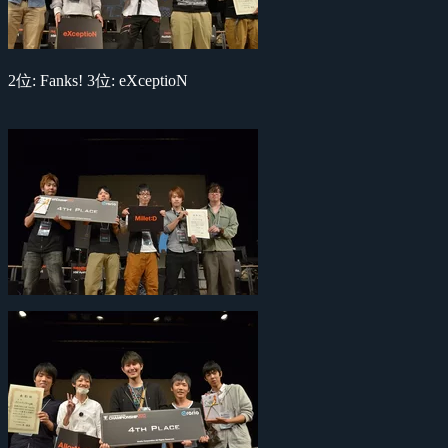
2位: Fanks! 3位: eXceptioN