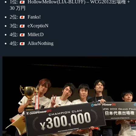
1位:
HollowMellow(LIA-BLUFF) – WCG2012出場権 +
30 万円
2位:
Fanks!
3位:
eXceptioN
4位:
Millet:D
4位:
AllorNothing