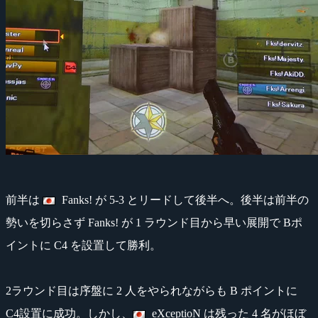
前半は
Fanks! が 5-3 とリードして後半へ。後半は前半の
勢いを切らさず Fanks! が 1 ラウンド目から早い展開で Bポ
イントに C4 を設置して勝利。
2ラウンド目は序盤に 2 人をやられながらも B ポイントに
C4設置に成功。しかし、
eXceptioN は残った 4 名がほぼ