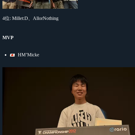
4位: Millet:D、AllorNothing
MVP
HM’Micke