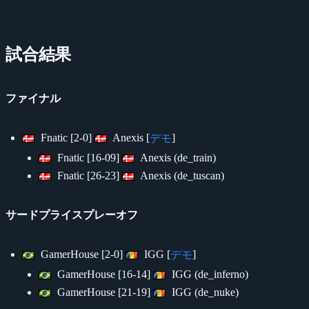
試合結果
ファイナル
Fnatic [2-0]
Anexis [
]
デモ
Fnatic [16-09]
Anexis (de_train)
Fnatic [26-23]
Anexis (de_tuscan)
サードプライスプレーオフ
GamerHouse [2-0]
IGG [
]
デモ
GamerHouse [16-14]
IGG (de_inferno)
GamerHouse [21-19]
IGG (de_nuke)