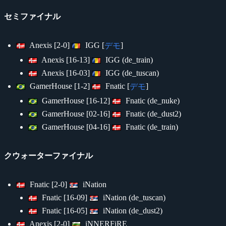
セミファイナル
Anexis [2-0]
IGG [
]
デモ
Anexis [16-13]
IGG (de_train)
Anexis [16-03]
IGG (de_tuscan)
GamerHouse [1-2]
Fnatic [
]
デモ
GamerHouse [16-12]
Fnatic (de_nuke)
GamerHouse [02-16]
Fnatic (de_dust2)
GamerHouse [04-16]
Fnatic (de_train)
クウォーターファイナル
Fnatic [2-0]
iNation
Fnatic [16-09]
iNation (de_tuscan)
Fnatic [16-05]
iNation (de_dust2)
Anexis [2-0]
iNNERFiRE