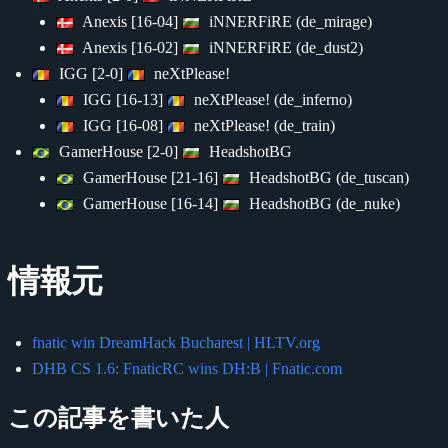
Anexis [16-04]
iNNERFiRE (de_mirage)
Anexis [16-02]
iNNERFiRE (de_dust2)
IGG [2-0]
neXtPlease!
IGG [16-13]
neXtPlease! (de_inferno)
IGG [16-08]
neXtPlease! (de_train)
GamerHouse [2-0]
HeadshotBG
GamerHouse [21-16]
HeadshotBG (de_tuscan)
GamerHouse [16-14]
HeadshotBG (de_nuke)
情報元
fnatic win DreamHack Bucharest | HLTV.org
DHB CS 1.6: FnaticRC wins DH:B | Fnatic.com
この記事を書いた人