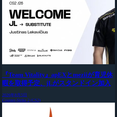
『Team Vitality』apEXとmeziiが育児休
暇を取得予定、jLがスタンドイン加入
2026年8月5日
Counter-Strike 2 (CS2)