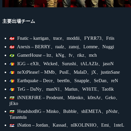
主要出場チーム
Fnatic – karrigan、trace、moddii、FYRR73、Friis
Anexis – BERRY、raalz、zanoj、Lomme、Nuggi
GamerHouse – lrz、kNg、fv、rikz、mch
IGG – eXIt、Wicked、Surushi、tALAZIz、jasoN
neXtPlease! – MMb、PusE、MaIaD、jX、justinSane
Earthquake – Dece、beet0n、Snapple、SeDan、reN
TeG – DaNy、manN1、Marius、WHiTE、Taofik
iNNERFiRE – Prodeunt、Milenko、k0rsAr、Geko、
jEko
HeadshotBG – Minko、Bubble、shEMETA、pNshr、
Tarantula
iNation – Jordan、Kassad、nIKOLINHO、Emi、1nteL