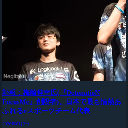
訃報：梅崎伸幸氏(『DetonatioN
FocusMe』創設者)、日本で最も情熱あ
ふれるeスポーツチーム代表
2026年8月3日