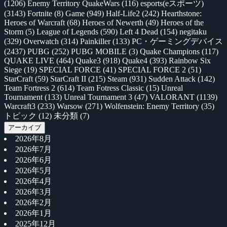
(1206)
Enemy Territory QuakeWars
(116)
esports(eスポーツ)
(3143)
Fortnite
(8)
Game
(949)
Half-Life2
(242)
Hearthstone:
Heroes of Warcraft
(68)
Heroes of Newerth
(49)
Heroes of the
Storm
(5)
League of Legends
(590)
Left 4 Dead
(154)
negitaku
(329)
Overwatch
(314)
Painkiller
(133)
PC・ゲーミングデバイス
(2437)
PUBG
(252)
PUBG MOBILE
(3)
Quake Champions
(117)
QUAKE LIVE
(464)
Quake3
(918)
Quake4
(393)
Rainbow Six
Siege
(19)
SPECIAL FORCE
(41)
SPECIAL FORCE 2
(51)
StarCraft
(59)
StarCraft II
(215)
Steam
(931)
Sudden Attack
(142)
Team Fortress 2
(614)
Team Fotress Classic
(15)
Unreal
Tournament
(133)
Unreal Tournament 3
(47)
VALORANT
(1139)
Warcraft3
(233)
Warsow
(271)
Wolfenstein: Enemy Territory
(35)
トピック
(12)
未分類
(7)
アーカイブ
2026年8月
2026年7月
2026年6月
2026年5月
2026年4月
2026年3月
2026年2月
2026年1月
2025年12月