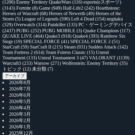
(1206)
Enemy Territory QuakeWars
(116)
esports(eスポーツ)
(3143)
Fortnite
(8)
Game
(949)
Half-Life2
(242)
Hearthstone:
Heroes of Warcraft
(68)
Heroes of Newerth
(49)
Heroes of the
Storm
(5)
League of Legends
(590)
Left 4 Dead
(154)
negitaku
(329)
Overwatch
(314)
Painkiller
(133)
PC・ゲーミングデバイス
(2437)
PUBG
(252)
PUBG MOBILE
(3)
Quake Champions
(117)
QUAKE LIVE
(464)
Quake3
(918)
Quake4
(393)
Rainbow Six
Siege
(19)
SPECIAL FORCE
(41)
SPECIAL FORCE 2
(51)
StarCraft
(59)
StarCraft II
(215)
Steam
(931)
Sudden Attack
(142)
Team Fortress 2
(614)
Team Fotress Classic
(15)
Unreal
Tournament
(133)
Unreal Tournament 3
(47)
VALORANT
(1139)
Warcraft3
(233)
Warsow
(271)
Wolfenstein: Enemy Territory
(35)
トピック
(12)
未分類
(7)
アーカイブ
2026年8月
2026年7月
2026年6月
2026年5月
2026年4月
2026年3月
2026年2月
2026年1月
2025年12月