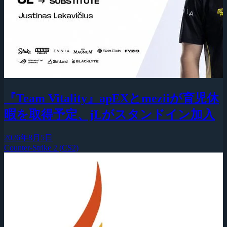
『Team Vitality』apEXとmeziiが育児休
暇を取得予定、jLがスタンドイン加入
2026年8月5日
Counter-Strike 2 (CS2)