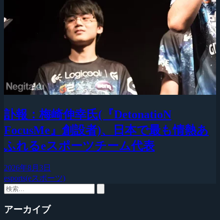
訃報：梅崎伸幸氏(『DetonatioN
FocusMe』創設者)、日本で最も情熱あ
ふれるeスポーツチーム代表
2026年8月3日
esports(eスポーツ)
アーカイブ