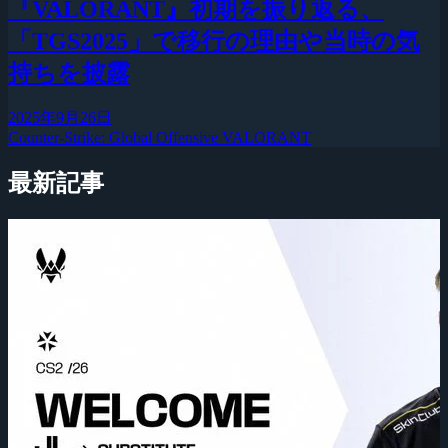
『VALORANT』初期を振り返る、
「TGS2025」で移行の理由や当時の気
持ちを披露
2025年9月26日
Counter-Strike: Global Offensive
VALORANT
最新記事