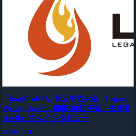
『StarCraft II』個人主催大会「Legacy
Weekly Japan」開催500回突破、主催者
Horikenさんインタビュー
2026年8月5日