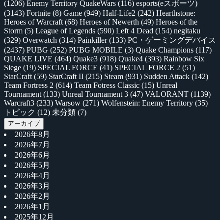
(1206)
Enemy Territory QuakeWars
(116)
esports(eスポーツ)
(3143)
Fortnite
(8)
Game
(949)
Half-Life2
(242)
Hearthstone:
Heroes of Warcraft
(68)
Heroes of Newerth
(49)
Heroes of the
Storm
(5)
League of Legends
(590)
Left 4 Dead
(154)
negitaku
(329)
Overwatch
(314)
Painkiller
(133)
PC・ゲーミングデバイス
(2437)
PUBG
(252)
PUBG MOBILE
(3)
Quake Champions
(117)
QUAKE LIVE
(464)
Quake3
(918)
Quake4
(393)
Rainbow Six
Siege
(19)
SPECIAL FORCE
(41)
SPECIAL FORCE 2
(51)
StarCraft
(59)
StarCraft II
(215)
Steam
(931)
Sudden Attack
(142)
Team Fortress 2
(614)
Team Fotress Classic
(15)
Unreal
Tournament
(133)
Unreal Tournament 3
(47)
VALORANT
(1139)
Warcraft3
(233)
Warsow
(271)
Wolfenstein: Enemy Territory
(35)
トピック
(12)
未分類
(7)
アーカイブ
2026年8月
2026年7月
2026年6月
2026年5月
2026年4月
2026年3月
2026年2月
2026年1月
2025年12月