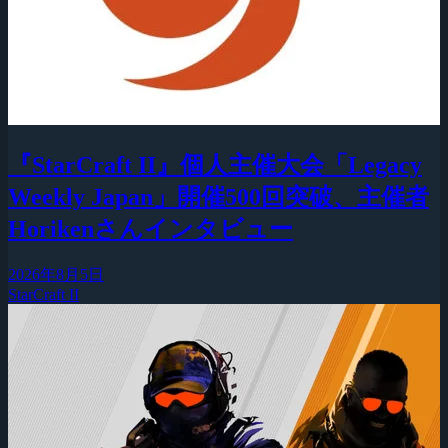
『StarCraft II』個人主催大会「Legacy
Weekly Japan」開催500回突破、主催者
Horikenさんインタビュー
2026年8月5日
StarCraft II