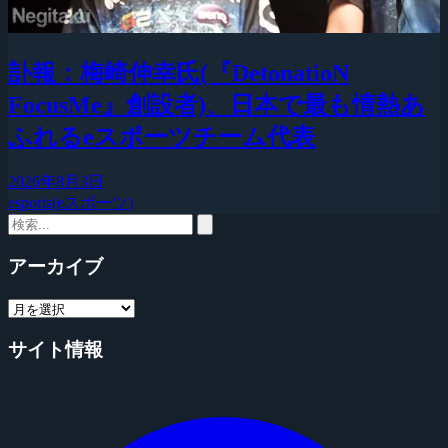
訃報：梅崎伸幸氏(『DetonatioN
FocusMe』創設者)、日本で最も情熱あ
ふれるeスポーツチーム代表
2026年8月3日
esports(eスポーツ)
アーカイブ
サイト情報