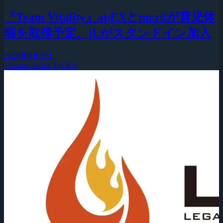
『Team Vitality』apEXとmeziiが育児休
暇を取得予定、jLがスタンドイン加入
2026年8月5日
Counter-Strike 2 (CS2)