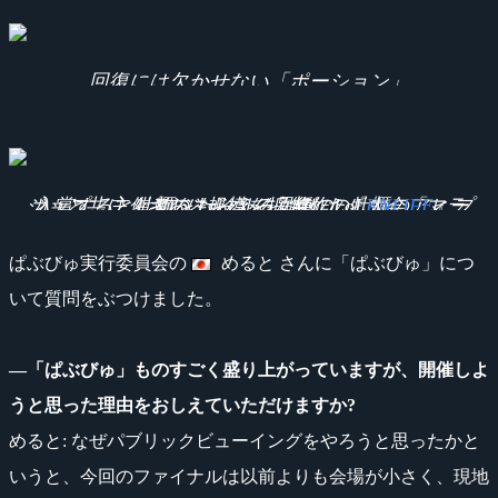
回復には欠かせない「ポーション」
入賞すると牡蠣をもらえる異色のLoL大会「マラカップ」主催者のまらさん。自作の牡蠣のアヒージョと共に。さらに規模を拡大した『
』プロジェクトを始動。
ENLIFE
ぱぶびゅ実行委員会の
めると さんに「ぱぶびゅ」につ
いて質問をぶつけました。
―「ぱぶびゅ」ものすごく盛り上がっていますが、開催しよ
うと思った理由をおしえていただけますか?
めると: なぜパブリックビューイングをやろうと思ったかと
いうと、今回のファイナルは以前よりも会場が小さく、現地