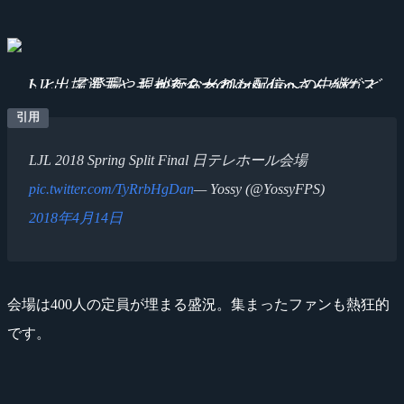
LJL出場選手やキャスターのkatsudionさんがゲストとして登場。現地からメイン配信への中継などが行なわれた
LJL 2018 Spring Split Final 日テレホール会場
pic.twitter.com/TyRrbHgDan
— Yossy (@YossyFPS)
2018年4月14日
会場は400人の定員が埋まる盛況。集まったファンも熱狂的
です。