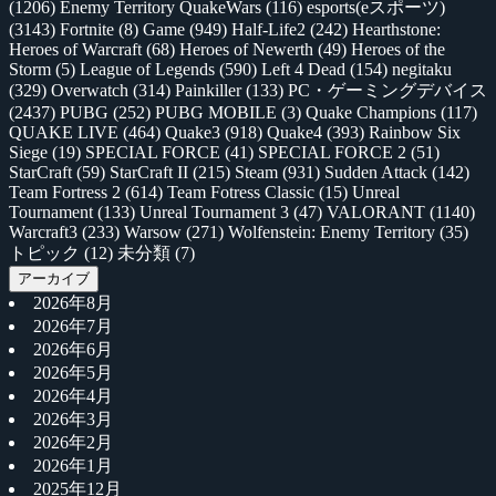
(1206)
Enemy Territory QuakeWars
(116)
esports(eスポーツ)
(3143)
Fortnite
(8)
Game
(949)
Half-Life2
(242)
Hearthstone:
Heroes of Warcraft
(68)
Heroes of Newerth
(49)
Heroes of the
Storm
(5)
League of Legends
(590)
Left 4 Dead
(154)
negitaku
(329)
Overwatch
(314)
Painkiller
(133)
PC・ゲーミングデバイス
(2437)
PUBG
(252)
PUBG MOBILE
(3)
Quake Champions
(117)
QUAKE LIVE
(464)
Quake3
(918)
Quake4
(393)
Rainbow Six
Siege
(19)
SPECIAL FORCE
(41)
SPECIAL FORCE 2
(51)
StarCraft
(59)
StarCraft II
(215)
Steam
(931)
Sudden Attack
(142)
Team Fortress 2
(614)
Team Fotress Classic
(15)
Unreal
Tournament
(133)
Unreal Tournament 3
(47)
VALORANT
(1140)
Warcraft3
(233)
Warsow
(271)
Wolfenstein: Enemy Territory
(35)
トピック
(12)
未分類
(7)
アーカイブ
2026年8月
2026年7月
2026年6月
2026年5月
2026年4月
2026年3月
2026年2月
2026年1月
2025年12月