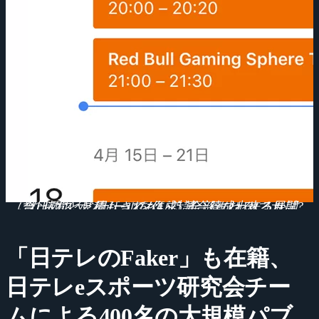
当日のスケジュールを作成。全部まわるには1試合1時間と見積もっても4～5試合行なわれる展開にならないと周りきれない計算。達成出来るか…?
「日テレのFaker」も在籍、
日テレeスポーツ研究会チー
ムによる400名の大規模パブ