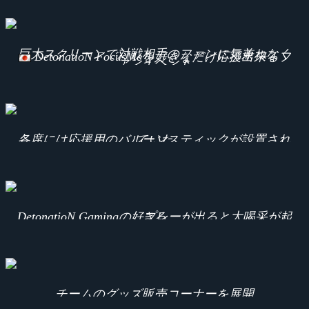
巨大スクリーンで対戦相手のファンに気兼ねなく
DetonatioN FocusMeを好きなだけ応援出来るフ
ァンイベント
各席には応援用のバルーンスティックが設置されていた
DetonatioN Gamingの好プレーが出ると大喝采が起きる
チームのグッズ販売コーナーを展開