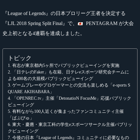
『League of Legends』の日本プロリーグ王者を決定する
『LJL 2018 Spring Split Final』で、
PENTAGRAM が大会
史上初となる4連覇を達成しました。
トピック
有志が東京都内5ヶ所でパブリックビューイングを実施
「日テレのFaker」も在籍、日テレeスポーツ研究会チームに
よる400名の大規模パブリックビューイング
ゲームプレーやプロゲーマーとの交流も楽しめる「e-sports S
QUARE AKIHABARA」
「OPENREC.tv」主催「DetonatioN FocusMe」応援パブリック
ビューイング
有料ながら100人近くが集まったファンコミュニティ主催
「ぱぶびゅ」
東大・慶應・東京工科の学生eスポーツサークル主催パブリッ
クビューイング
今後の日本『League of Legends』コミュニティに必要なもの