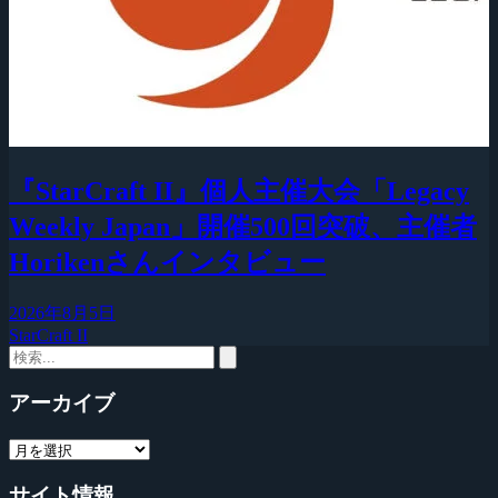
『StarCraft II』個人主催大会「Legacy
Weekly Japan」開催500回突破、主催者
Horikenさんインタビュー
2026年8月5日
StarCraft II
アーカイブ
サイト情報