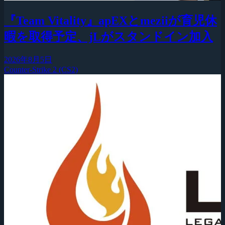
『Team Vitality』apEXとmeziiが育児休
暇を取得予定、jLがスタンドイン加入
2026年8月5日
Counter-Strike 2 (CS2)