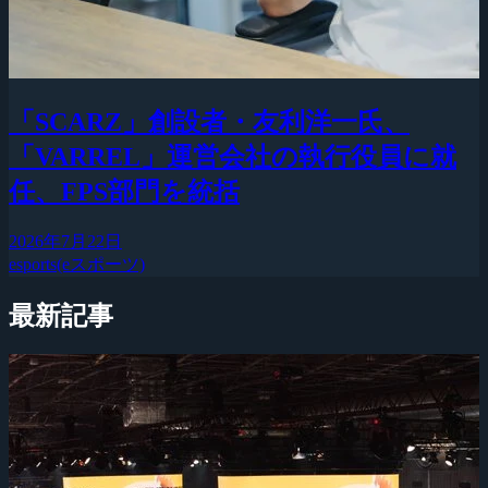
「SCARZ」創設者・友利洋一氏、
「VARREL」運営会社の執行役員に就
任、FPS部門を統括
2026年7月22日
esports(eスポーツ)
最新記事