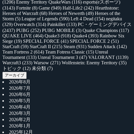
(1206)
Enemy Territory QuakeWars
(116)
esports(eスポーツ)
(3143)
Fortnite
(8)
Game
(949)
Half-Life2
(242)
Hearthstone:
Heroes of Warcraft
(68)
Heroes of Newerth
(49)
Heroes of the
Storm
(5)
League of Legends
(590)
Left 4 Dead
(154)
negitaku
(329)
Overwatch
(314)
Painkiller
(133)
PC・ゲーミングデバイス
(2437)
PUBG
(252)
PUBG MOBILE
(3)
Quake Champions
(117)
QUAKE LIVE
(464)
Quake3
(918)
Quake4
(393)
Rainbow Six
Siege
(19)
SPECIAL FORCE
(41)
SPECIAL FORCE 2
(51)
StarCraft
(59)
StarCraft II
(215)
Steam
(931)
Sudden Attack
(142)
Team Fortress 2
(614)
Team Fotress Classic
(15)
Unreal
Tournament
(133)
Unreal Tournament 3
(47)
VALORANT
(1139)
Warcraft3
(233)
Warsow
(271)
Wolfenstein: Enemy Territory
(35)
トピック
(12)
未分類
(7)
アーカイブ
2026年8月
2026年7月
2026年6月
2026年5月
2026年4月
2026年3月
2026年2月
2026年1月
2025年12月