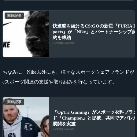
関連記事
快進撃を続けるCS:GOの新星『FURIA E
ports』が「Nike」とパートナーシップ契
約を締結
www.negitaku.org
ちなみに、Nike以外にも、様々なスポーツウェアブランドが
eスポーツ関連の支援や取り組みを行なっています。
関連記事
『OpTic Gaming』がスポーツ衣料ブラ
ド『Champion』と提携、共同でアパレ
展開を実施
www.negitaku.org