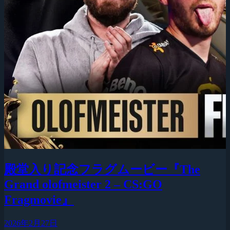
殿堂入り記念フラグムービー『The
Grand olofmeister 2 – CS:GO
Fragmovie』
2026年2月27日