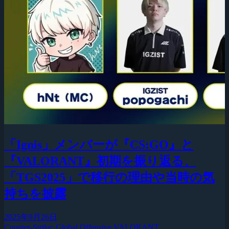
「Ignis」メンバーが『CS:GO』と
『VALORANT』初期を振り返る、
「TGS2025」で移行の理由や当時の気
持ちを披露
2025年9月26日
Counter-Strike: Global Offensive
VALORANT