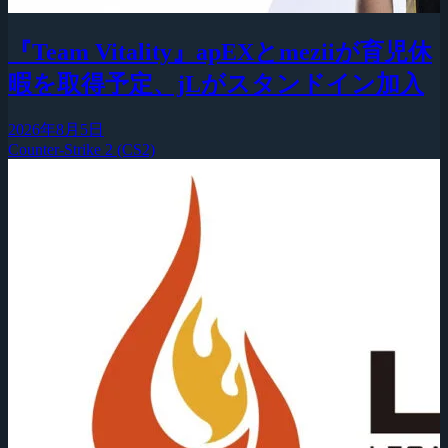
『Team Vitality』apEXとmeziiが育児休
暇を取得予定、jLがスタンドイン加入
2026年8月5日
Counter-Strike 2 (CS2)