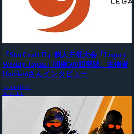
『StarCraft II』個人主催大会「Legacy
Weekly Japan」開催500回突破、主催者
Horikenさんインタビュー
2026年8月5日
StarCraft II