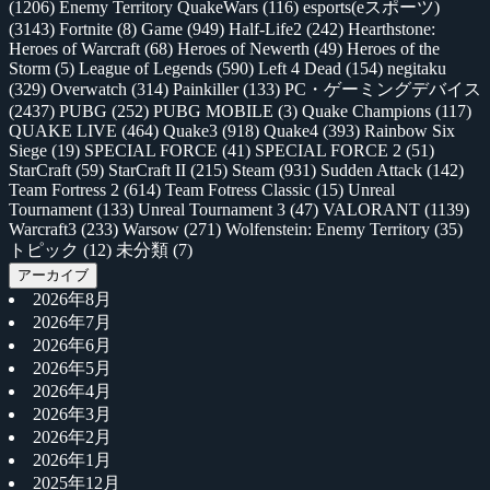
(1206)
Enemy Territory QuakeWars
(116)
esports(eスポーツ)
(3143)
Fortnite
(8)
Game
(949)
Half-Life2
(242)
Hearthstone:
Heroes of Warcraft
(68)
Heroes of Newerth
(49)
Heroes of the
Storm
(5)
League of Legends
(590)
Left 4 Dead
(154)
negitaku
(329)
Overwatch
(314)
Painkiller
(133)
PC・ゲーミングデバイス
(2437)
PUBG
(252)
PUBG MOBILE
(3)
Quake Champions
(117)
QUAKE LIVE
(464)
Quake3
(918)
Quake4
(393)
Rainbow Six
Siege
(19)
SPECIAL FORCE
(41)
SPECIAL FORCE 2
(51)
StarCraft
(59)
StarCraft II
(215)
Steam
(931)
Sudden Attack
(142)
Team Fortress 2
(614)
Team Fotress Classic
(15)
Unreal
Tournament
(133)
Unreal Tournament 3
(47)
VALORANT
(1139)
Warcraft3
(233)
Warsow
(271)
Wolfenstein: Enemy Territory
(35)
トピック
(12)
未分類
(7)
アーカイブ
2026年8月
2026年7月
2026年6月
2026年5月
2026年4月
2026年3月
2026年2月
2026年1月
2025年12月