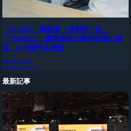
「SCARZ」創設者・友利洋一氏、
「VARREL」運営会社の執行役員に就
任、FPS部門を統括
2026年7月22日
esports(eスポーツ)
最新記事