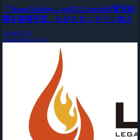
『Team Vitality』apEXとmeziiが育児休
暇を取得予定、jLがスタンドイン加入
2026年8月5日
Counter-Strike 2 (CS2)