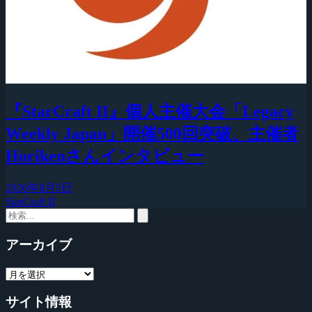
『StarCraft II』個人主催大会「Legacy
Weekly Japan」開催500回突破、主催者
Horikenさんインタビュー
2026年8月5日
StarCraft II
アーカイブ
サイト情報