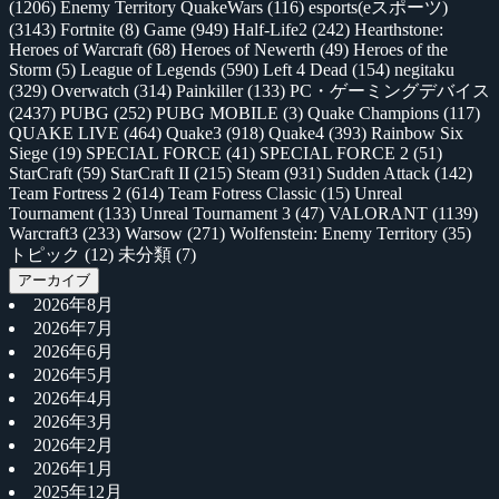
(1206)
Enemy Territory QuakeWars
(116)
esports(eスポーツ)
(3143)
Fortnite
(8)
Game
(949)
Half-Life2
(242)
Hearthstone:
Heroes of Warcraft
(68)
Heroes of Newerth
(49)
Heroes of the
Storm
(5)
League of Legends
(590)
Left 4 Dead
(154)
negitaku
(329)
Overwatch
(314)
Painkiller
(133)
PC・ゲーミングデバイス
(2437)
PUBG
(252)
PUBG MOBILE
(3)
Quake Champions
(117)
QUAKE LIVE
(464)
Quake3
(918)
Quake4
(393)
Rainbow Six
Siege
(19)
SPECIAL FORCE
(41)
SPECIAL FORCE 2
(51)
StarCraft
(59)
StarCraft II
(215)
Steam
(931)
Sudden Attack
(142)
Team Fortress 2
(614)
Team Fotress Classic
(15)
Unreal
Tournament
(133)
Unreal Tournament 3
(47)
VALORANT
(1139)
Warcraft3
(233)
Warsow
(271)
Wolfenstein: Enemy Territory
(35)
トピック
(12)
未分類
(7)
アーカイブ
2026年8月
2026年7月
2026年6月
2026年5月
2026年4月
2026年3月
2026年2月
2026年1月
2025年12月