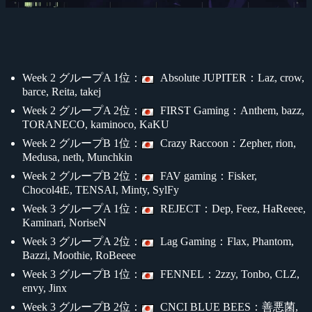
Week 2 グループA 1位：
Absolute JUPITER：Laz, crow,
barce, Reita, takej
Week 2 グループA 2位：
FIRST Gaming：Anthem, bazz,
TORANECO, kaminoco, KaKU
Week 2 グループB 1位：
Crazy Raccoon：Zepher, rion,
Medusa, neth, Munchkin
Week 2 グループB 2位：
FAV gaming：Fisker,
Chocol4tE, TENSAI, Minty, SylFy
Week 3 グループA 1位：
REJECT：Dep, Feez, HaReeee,
Kaminari, NoriseN
Week 3 グループA 2位：
Lag Gaming：Flax, Phantom,
Bazzi, Moothie, RoBeeee
Week 3 グループB 1位：
FENNEL：2zzy, Tonbo, CLZ,
envy, Jinx
Week 3 グループB 2位：
CNCI BLUE BEES：善悪菌,