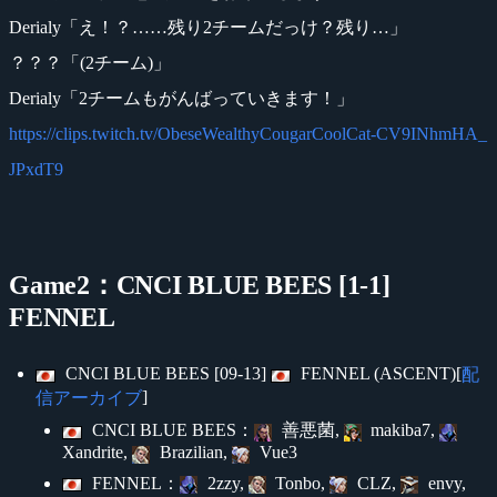
Derialy「え！？……残り2チームだっけ？残り…」
？？？「(2チーム)」
Derialy「2チームもがんばっていきます！」
https://clips.twitch.tv/ObeseWealthyCougarCoolCat-CV9INhmHA_
JPxdT9
Game2：CNCI BLUE BEES [1-1]
FENNEL
CNCI BLUE BEES [09-13]
FENNEL (ASCENT)[
配
]
信アーカイブ
CNCI BLUE BEES：
善悪菌,
makiba7,
Xandrite,
Brazilian,
Vue3
FENNEL：
2zzy,
Tonbo,
CLZ,
envy,