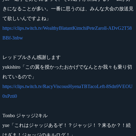
きになることが多い。一番に思うのは、みんな大会の放送見
て欲しいんですよね」
https://clips.twitch.tv/WealthyBlatantKimchiPeteZaroll-ADvG2T58
BBf-3nbw
レッドブルさん感謝します
yukishiro「この翼を授かったおかげでなんとか我々も乗り切
れているので」
https://clips.twitch.tv/RacyViscousHyenaTBTacoLeft-8Sdn9VEOU
0xPzti0
Tonbo ジャッジ2キル
yue「これはジャッジあるぞ！？ジャッジ！？来るか？！続
けざま！ジャッジのキルログ！」