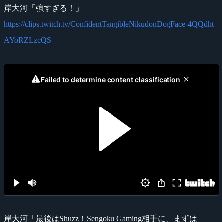
岸大河「強すぎる！」
https://clips.twitch.tv/ConfidentTangibleNikudonDogFace-4QQdht
AYoRZLzcQS
岸大河「最後はShuzz！Sengoku Gaming相手に、まずは