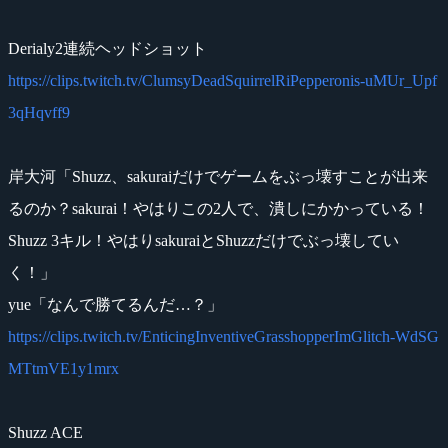
Derialy2連続ヘッドショット
https://clips.twitch.tv/ClumsyDeadSquirrelRiPepperonis-uMUr_Upf
3qHqvff9
岸大河「Shuzz、sakuraiだけでゲームをぶっ壊すことが出来
るのか？sakurai！やはりこの2人で、潰しにかかっている！
Shuzz 3キル！やはりsakuraiとShuzzだけでぶっ壊してい
く！」
yue「なんで勝てるんだ…？」
https://clips.twitch.tv/EnticingInventiveGrasshopperImGlitch-WdSG
MTtmVE1y1mrx
Shuzz ACE