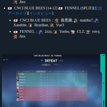
Jinx
CNCI BLUE BEES [14-12]
FENNEL (SPLIT)[
配信
][
]
アーカイブ
インタビュー
CNCI BLUE BEES：
善悪菌,
makiba7,
Xandrite,
Brazilian,
Vue3
FENNEL：
2zzy,
Tonbo,
CLZ,
envy,
Jinx