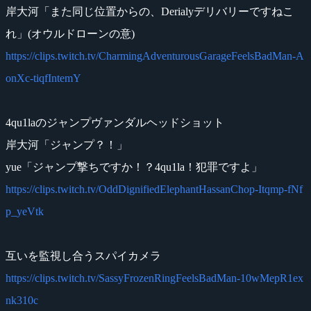
岸大河「また同じ位置からの、Derialyデリバリーですねこ
れ」(オウルドローンの意)
https://clips.twitch.tv/CharmingAdventurousGarageFeelsBadMan-A
onXc-tiqfIntemY
4qu1laのジャンプヴァンダルヘッドショット
岸大河「ジャンプ？！」
yue「ジャンプ撃ちですか！？4qu1la！犯罪ですよ」
https://clips.twitch.tv/OddDignifiedElephantHassanChop-Itqmp-fNf
p_yeVtk
互いを監視し合うスパイカメラ
https://clips.twitch.tv/SassyFrozenRingFeelsBadMan-10wMepR1ex
nk310c