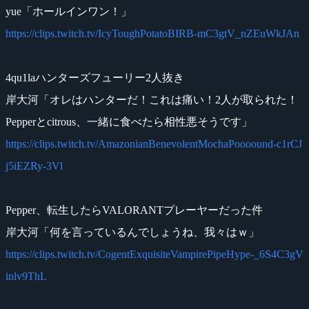
yue「ホールインワン！」
https://clips.twitch.tv/IcyToughPotatoBIRB-mC3gtV_nZEuWkJAn
4qu1laハンターズフューリー2人抜き
岸大河「オレはハンターだ！これは痛い！2人が取られた！
Pepperとcitrous、一緒に食べたら相性悪そうです」
https://clips.twitch.tv/AmazonianBenevolentMochaPoooound-c1rCJ
j5iEZRy-3Vl
Pepper、転生したらVALORANTプレーヤーだった件
岸大河「何を言っているんでしょうね、我々はｗ」
https://clips.twitch.tv/CogentExquisiteVampirePipeHype-_6S4C3gV
inlv9ThL