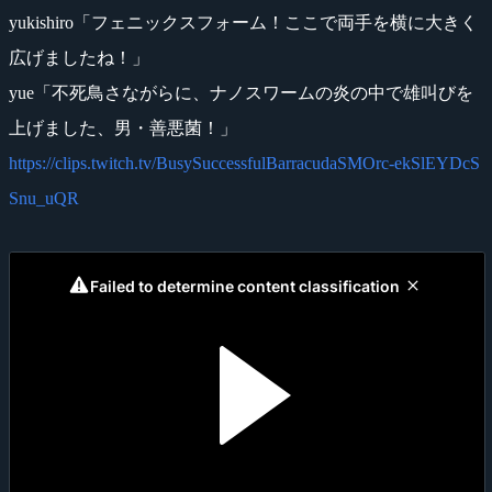
yukishiro「フェニックスフォーム！ここで両手を横に大きく
広げましたね！」
yue「不死鳥さながらに、ナノスワームの炎の中で雄叫びを
上げました、男・善悪菌！」
https://clips.twitch.tv/BusySuccessfulBarracudaSMOrc-ekSlEYDcS
Snu_uQR