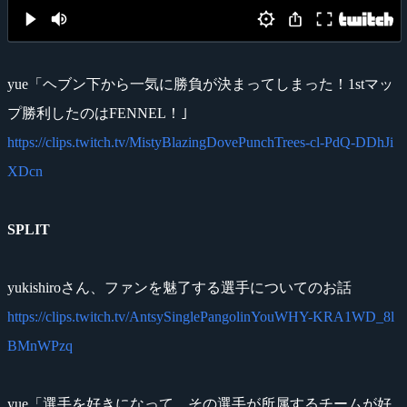
yue「ヘブン下から一気に勝負が決まってしまった！1stマッ
プ勝利したのはFENNEL！｣
https://clips.twitch.tv/MistyBlazingDovePunchTrees-cl-PdQ-DDhJi
XDcn
SPLIT
yukishiroさん、ファンを魅了する選手についてのお話
https://clips.twitch.tv/AntsySinglePangolinYouWHY-KRA1WD_8l
BMnWPzq
yue「選手を好きになって、その選手が所属するチームが好