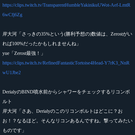
https://clips.twitch.tv/TransparentHumbleYakinikuUWot-Aef-LmtR
6wCfj6Zg
岸大河「さっきの35%という(勝利予想の)数値は、Zerostがい
れば100%だったかもしれませんね」
yue「Zerost最強！」
https://clips.twitch.tv/RefinedFantasticTortoise4Head-Y7rK3_NnR
wU1Jbe2
DerialyのBIND噴水前からシャワーをチェックするリコンボ
ルト
岸大河「さあ、Derialyのこのリコンボルトはどこに？お
お！？なるほど。そんなリコンあるんですね。撃ってみたい
ものです」