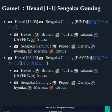
Game1：Hexad [1-1] Sengoku Gaming
Hexad [13-05]
Sengoku Gaming (BIND)[
配信アーカ
]
イブ
Hexad：
Brofeld,
4qu1la,
sakurai,
LAFFEY,
Shuzz
Sengoku Gaming：
Pepper,
Derialy,
hyouka,
Merieux,
citrous
Hexad [08-13]
Sengoku Gaming (HAVEN)[
配信アー
][
]
カイブ
インタビュー
Hexad：
Brofeld,
4qu1la,
sakurai,
LAFFEY,
Shuzz
Sengoku Gaming：
Pepper,
Derialy,
hyouka,
Merieux,
citrous