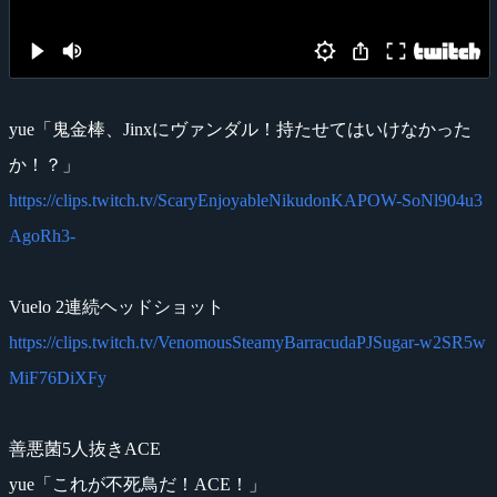
yue「鬼金棒、Jinxにヴァンダル！持たせてはいけなかった
か！？」
https://clips.twitch.tv/ScaryEnjoyableNikudonKAPOW-SoNl904u3
AgoRh3-
Vuelo 2連続ヘッドショット
https://clips.twitch.tv/VenomousSteamyBarracudaPJSugar-w2SR5w
MiF76DiXFy
善悪菌5人抜きACE
yue「これが不死鳥だ！ACE！」