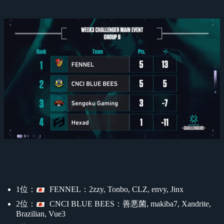
1位：
FENNEL：2zzy, Tonbo, CLZ, envy, Jinx
2位：
CNCI BLUE BEES：善悪菌, makiba7, Xandrite,
Brazilian, Vue3