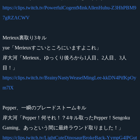
https://clips.twitch.tv/PowerfulCogentMinkAllenHuhu-Z3HhPBM9
7gRZACWV
Merieux裏取り3キル
yue「Merieuxすごいところにいますよこれ」
岸大河「Merieux、ゆっくり後ろから1人目、2人目、3人
目！」
https://clips.twitch.tv/BrainyNastyWeaselMingLee-kkDN4PifKpOy
m7lX
Pepper、一瞬のブレードストームキル
岸大河「Pepper！何それ！？4キル取ったPepper！Sengoku
Gaming、あっという間に最終ラウンド取りました！」
https://clips.twitch.tv/LightCuteDinosaurBrokeBack-YympG4lPGut