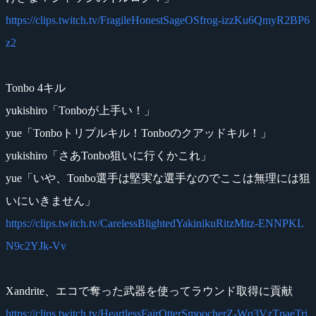
https://clips.twitch.tv/FragileHonestSageOSfrog-izzKu6QmyR2BP6
z2
Tonbo 4キル
yukishiro「Tonboが上手い！」
yue「Tonboトリプルキル！Tonboのクアッドキル！」
yukishiro「さあTonbo狙いに行くかこれ」
yue「いや、Tonbo選手は堅実な選手なのでここは無理には狙
いにいきません」
https://clips.twitch.tv/CarelessBlightedYakinikuRitzMitz-ENNPKL
N9c2YJk-Vv
Xandrite、エコで奪った武器を使ってラウンド取得に貢献
https://clips.twitch.tv/HeartlessFairOtterSmoocherZ-Wq3VzTpaeTri