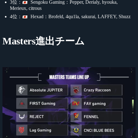
3位：
Sengoku Gaming：Pepper, Derialy, hyouka,
Merieux, citrous
4位：
Hexad：Brofeld, 4qu1la, sakurai, LAFFEY, Shuzz
Masters進出チーム