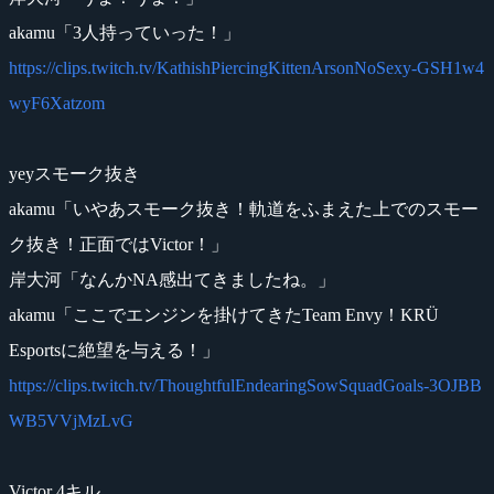
akamu「3人持っていった！」
https://clips.twitch.tv/KathishPiercingKittenArsonNoSexy-GSH1w4
wyF6Xatzom
yeyスモーク抜き
akamu「いやあスモーク抜き！軌道をふまえた上でのスモー
ク抜き！正面ではVictor！」
岸大河「なんかNA感出てきましたね。」
akamu「ここでエンジンを掛けてきたTeam Envy！KRÜ
Esportsに絶望を与える！」
https://clips.twitch.tv/ThoughtfulEndearingSowSquadGoals-3OJBB
WB5VVjMzLvG
Victor 4キル