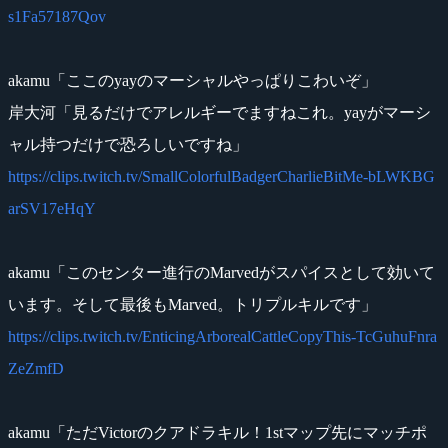
s1Fa57187Qov
akamu「ここのyayのマーシャルやっぱりこわいぞ」
岸大河「見るだけでアレルギーでますねこれ。yayがマーシ
ャル持つだけで恐ろしいですね」
https://clips.twitch.tv/SmallColorfulBadgerCharlieBitMe-bLWKBG
arSV17eHqY
akamu「このセンター進行のMarvedがスパイスとして効いて
います。そして最後もMarved。トリプルキルです」
https://clips.twitch.tv/EnticingArborealCattleCopyThis-TcGuhuFnra
ZeZmfD
akamu「ただVictorのクアドラキル！1stマップ先にマッチポ