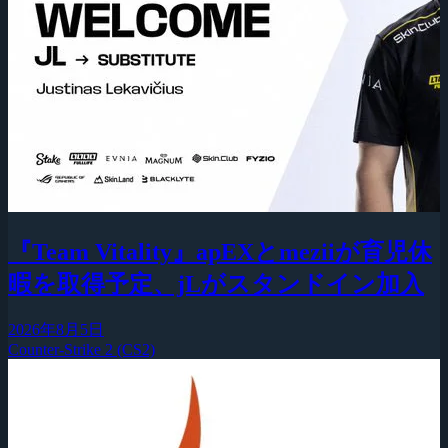
『Team Vitality』apEXとmeziiが育児休
暇を取得予定、jLがスタンドイン加入
2026年8月5日
Counter-Strike 2 (CS2)