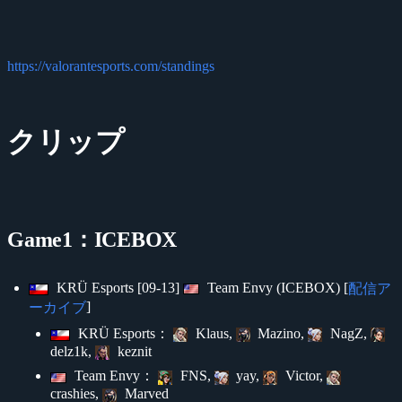
https://valorantesports.com/standings
クリップ
Game1：ICEBOX
KRÜ Esports [09-13]
Team Envy (ICEBOX) [
配信ア
]
ーカイブ
KRÜ Esports：
Klaus,
Mazino,
NagZ,
delz1k,
keznit
Team Envy：
FNS,
yay,
Victor,
crashies,
Marved