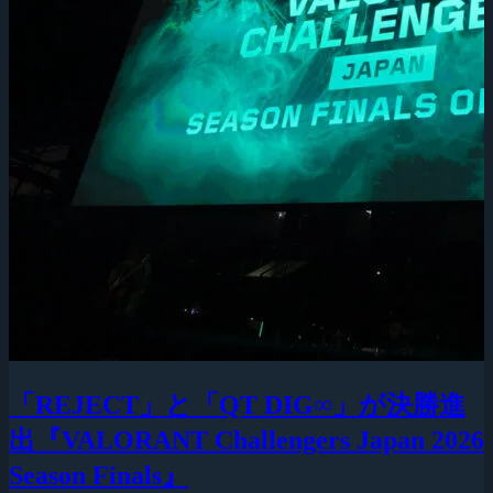
「REJECT」と「QT DIG∞」が決勝進
出『VALORANT Challengers Japan 2026
Season Finals』