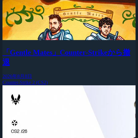
「Gentle Mates」Counter-Strikeから撤
退
2026年8月8日
Counter-Strike 2 (CS2)