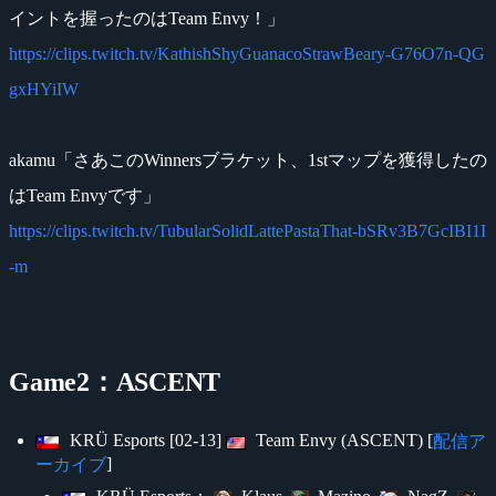
イントを握ったのはTeam Envy！」
https://clips.twitch.tv/KathishShyGuanacoStrawBeary-G76O7n-QG
gxHYiIW
akamu「さあこのWinnersブラケット、1stマップを獲得したの
はTeam Envyです」
https://clips.twitch.tv/TubularSolidLattePastaThat-bSRv3B7GcIBI1I
-m
Game2：ASCENT
KRÜ Esports [02-13]
Team Envy (ASCENT) [
配信ア
]
ーカイブ