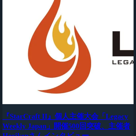
『StarCraft II』個人主催大会「Legacy
Weekly Japan」開催500回突破、主催者
Horikenさんインタビュー