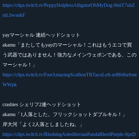
https://clips.twitch.tv/PeppyHelplessAlligatorOhMyDog-9miT7uhZ
mLbwsnkF
yayマーシャル 連続ヘッドショット
akamu「またしてもyayのマーシャル！これはもうエコで買
う武器ではありません！強力なメインウェポンである、この
マーシャル！」
https://clips.twitch.tv/FastAmazingScallionTBTacoLeft-nrlBb8srfont
WWpk
crashies シェリフ2連ヘッドショット
akamu「1人落とした。フリックショットダブルキル！」
岸大河「よく2人落としましたね。」
https://clips.twitch.tv/BlushingAntediluvianPandaBleedPurple-0pzD