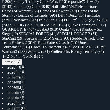
(1206)
Enemy Territory QuakeWars
(116)
esports(eスポーツ)
(3143)
Fortnite
(8)
Game
(949)
Half-Life2
(242)
Hearthstone:
Heroes of Warcraft
(68)
Heroes of Newerth
(49)
Heroes of the
Storm
(5)
League of Legends
(590)
Left 4 Dead
(154)
negitaku
(329)
Overwatch
(314)
Painkiller
(133)
PC・ゲーミングデバイス
(2437)
PUBG
(252)
PUBG MOBILE
(3)
Quake Champions
(117)
QUAKE LIVE
(464)
Quake3
(918)
Quake4
(393)
Rainbow Six
Siege
(19)
SPECIAL FORCE
(41)
SPECIAL FORCE 2
(51)
StarCraft
(59)
StarCraft II
(215)
Steam
(931)
Sudden Attack
(142)
Team Fortress 2
(614)
Team Fotress Classic
(15)
Unreal
Tournament
(133)
Unreal Tournament 3
(47)
VALORANT
(1139)
Warcraft3
(233)
Warsow
(271)
Wolfenstein: Enemy Territory
(35)
トピック
(12)
未分類
(7)
アーカイブ
2026年8月
2026年7月
2026年6月
2026年5月
2026年4月
2026年3月
2026年2月
2026年1月
2025年12月