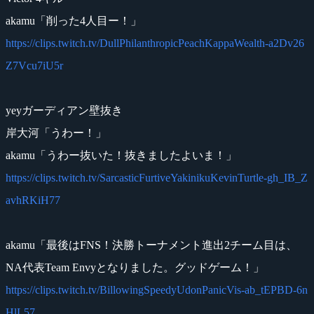
akamu「削った4人目ー！」
https://clips.twitch.tv/DullPhilanthropicPeachKappaWealth-a2Dv26
Z7Vcu7iU5r
yeyガーディアン壁抜き
岸大河「うわー！」
akamu「うわー抜いた！抜きましたよいま！」
https://clips.twitch.tv/SarcasticFurtiveYakinikuKevinTurtle-gh_IB_Z
avhRKiH77
akamu「最後はFNS！決勝トーナメント進出2チーム目は、
NA代表Team Envyとなりました。グッドゲーム！」
https://clips.twitch.tv/BillowingSpeedyUdonPanicVis-ab_tEPBD-6n
HlL57