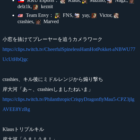
KRÜ Esports：
Klaus,
Mazino,
NagZ,
delz1k,
keznit
Team Envy：
FNS,
yay,
Victor,
crashies,
Marved
小窓を抜けてプレーヤーを追うカメラワーク
https://clips.twitch.tv/CheerfulSpinelessHamHotPokket-aNBWU77
UcUtHbQgc
crashies、キル後にミドルレンジから煽り撃ち
岸大河「あ～、crashiesしましたねいま」
https://clips.twitch.tv/PhilanthropicCrispyDragonflyMau5-CPZ3jIg
AVEE8YzBg
Klausトリプルキル
岸大河「うま！うま！」