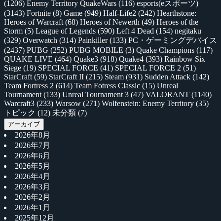
(1206)
Enemy Territory QuakeWars
(116)
esports(eスポーツ)
(3143)
Fortnite
(8)
Game
(949)
Half-Life2
(242)
Hearthstone:
Heroes of Warcraft
(68)
Heroes of Newerth
(49)
Heroes of the
Storm
(5)
League of Legends
(590)
Left 4 Dead
(154)
negitaku
(329)
Overwatch
(314)
Painkiller
(133)
PC・ゲーミングデバイス
(2437)
PUBG
(252)
PUBG MOBILE
(3)
Quake Champions
(117)
QUAKE LIVE
(464)
Quake3
(918)
Quake4
(393)
Rainbow Six
Siege
(19)
SPECIAL FORCE
(41)
SPECIAL FORCE 2
(51)
StarCraft
(59)
StarCraft II
(215)
Steam
(931)
Sudden Attack
(142)
Team Fortress 2
(614)
Team Fotress Classic
(15)
Unreal
Tournament
(133)
Unreal Tournament 3
(47)
VALORANT
(1140)
Warcraft3
(233)
Warsow
(271)
Wolfenstein: Enemy Territory
(35)
トピック
(12)
未分類
(7)
アーカイブ
2026年8月
2026年7月
2026年6月
2026年5月
2026年4月
2026年3月
2026年2月
2026年1月
2025年12月