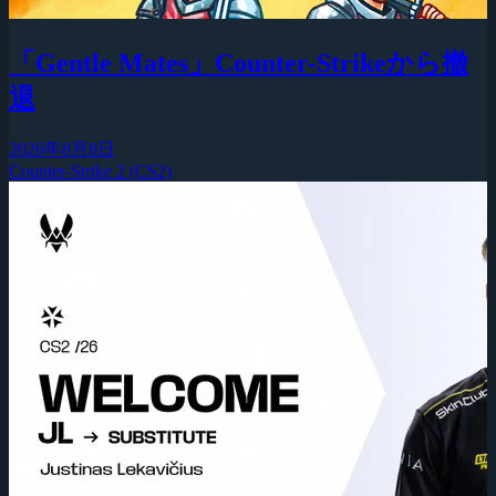
「Gentle Mates」Counter-Strikeから撤
退
2026年8月8日
Counter-Strike 2 (CS2)