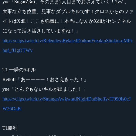
yue「SugarZ3ro、そのまま2人目までおさえていく！2vs1、
大事な立ち位置、見事なダブルキルです！クロスからのファ
イトはXdll！ここも強気に！本当になんかXdllがセンチネル
になって活き活きしていますね！」
https://clips.twitch.tv/RelentlessRelatedDaikonFreakinStinkin-dMPi-
huf_fUgOTWv
T1 一瞬の5キル
Retloff「あーーーー！おさえきった！」
yue「とんでもないキルが出ました！」
https://clips.twitch.tv/StrangeAwkwardNigiriDatSheffy-iT990Is0cJ
W26DaK
T1勝利