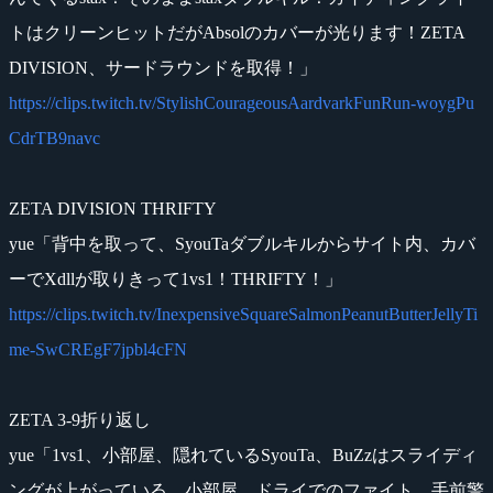
トはクリーンヒットだがAbsolのカバーが光ります！ZETA
DIVISION、サードラウンドを取得！」
https://clips.twitch.tv/StylishCourageousAardvarkFunRun-woygPu
CdrTB9navc
ZETA DIVISION THRIFTY
yue「背中を取って、SyouTaダブルキルからサイト内、カバ
ーでXdllが取りきって1vs1！THRIFTY！」
https://clips.twitch.tv/InexpensiveSquareSalmonPeanutButterJellyTi
me-SwCREgF7jpbl4cFN
ZETA 3-9折り返し
yue「1vs1、小部屋、隠れているSyouTa、BuZzはスライディ
ングが上がっている、小部屋、ドライでのファイト、手前警