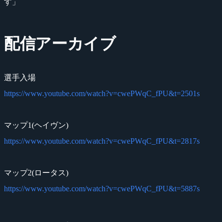
す」
配信アーカイブ
選手入場
https://www.youtube.com/watch?v=cwePWqC_fPU&t=2501s
マップ1(ヘイヴン)
https://www.youtube.com/watch?v=cwePWqC_fPU&t=2817s
マップ2(ロータス)
https://www.youtube.com/watch?v=cwePWqC_fPU&t=5887s