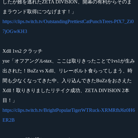
したが難を逃れたZETA DIVISION、開幕の有利からそのま
まラウンド取得につなげます！」
https://clips.twitch.tv/OutstandingPrettiestCatPunchTrees-PfX7_Zi0
7jOGwKH3
Xdll 1vs2 クラッチ
yue「オフアングルstax、ここは取りきったことで1vs1が生み
出された！BuZz vs Xdll、リレーボルト食らってしまう、時
間も少なくなってきた中、入り込んできたBuZzをおさえた
Xdll！取りきりましたリテイク成功、ZETA DIVISION 2本
目！」
https://clips.twitch.tv/BrightPopularTigerWTRuck-XRMRfhJ6z0H6
ER2B