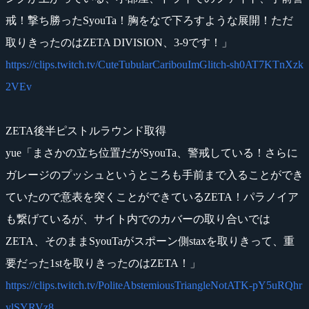
戒！撃ち勝ったSyouTa！胸をなで下ろすような展開！ただ
取りきったのはZETA DIVISION、3-9です！」
https://clips.twitch.tv/CuteTubularCaribouImGlitch-sh0AT7KTnXzk
2VEv
ZETA後半ピストルラウンド取得
yue「まさかの立ち位置だがSyouTa、警戒している！さらに
ガレージのプッシュというところも手前まで入ることができ
ていたので意表を突くことができているZETA！パラノイア
も繋げているが、サイト内でのカバーの取り合いでは
ZETA、そのままSyouTaがスポーン側staxを取りきって、重
要だった1stを取りきったのはZETA！」
https://clips.twitch.tv/PoliteAbstemiousTriangleNotATK-pY5uRQhr
ylSYRVz8