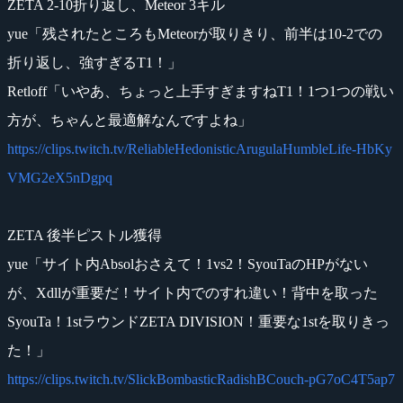
ZETA 2-10折り返し、Meteor 3キル
yue「残されたところもMeteorが取りきり、前半は10-2での
折り返し、強すぎるT1！」
Retloff「いやあ、ちょっと上手すぎますねT1！1つ1つの戦い
方が、ちゃんと最適解なんですよね」
https://clips.twitch.tv/ReliableHedonisticArugulaHumbleLife-HbKy
VMG2eX5nDgpq
ZETA 後半ピストル獲得
yue「サイト内Absolおさえて！1vs2！SyouTaのHPがない
が、Xdllが重要だ！サイト内でのすれ違い！背中を取った
SyouTa！1stラウンドZETA DIVISION！重要な1stを取りきっ
た！」
https://clips.twitch.tv/SlickBombasticRadishBCouch-pG7oC4T5ap7