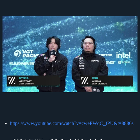
https://www.youtube.com/watch?v=cwePWqC_fPU&t=8886s