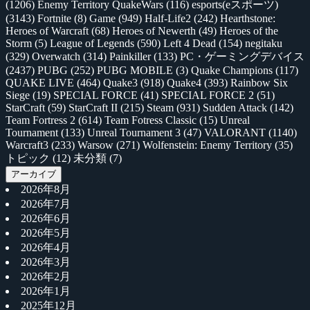
(1206)
Enemy Territory QuakeWars
(116)
esports(eスポーツ)
(3143)
Fortnite
(8)
Game
(949)
Half-Life2
(242)
Hearthstone:
Heroes of Warcraft
(68)
Heroes of Newerth
(49)
Heroes of the
Storm
(5)
League of Legends
(590)
Left 4 Dead
(154)
negitaku
(329)
Overwatch
(314)
Painkiller
(133)
PC・ゲーミングデバイス
(2437)
PUBG
(252)
PUBG MOBILE
(3)
Quake Champions
(117)
QUAKE LIVE
(464)
Quake3
(918)
Quake4
(393)
Rainbow Six
Siege
(19)
SPECIAL FORCE
(41)
SPECIAL FORCE 2
(51)
StarCraft
(59)
StarCraft II
(215)
Steam
(931)
Sudden Attack
(142)
Team Fortress 2
(614)
Team Fotress Classic
(15)
Unreal
Tournament
(133)
Unreal Tournament 3
(47)
VALORANT
(1140)
Warcraft3
(233)
Warsow
(271)
Wolfenstein: Enemy Territory
(35)
トピック
(12)
未分類
(7)
アーカイブ
2026年8月
2026年7月
2026年6月
2026年5月
2026年4月
2026年3月
2026年2月
2026年1月
2025年12月