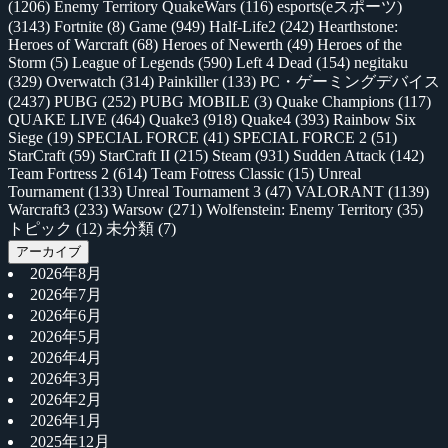
(1206)
Enemy Territory QuakeWars
(116)
esports(eスポーツ)
(3143)
Fortnite
(8)
Game
(949)
Half-Life2
(242)
Hearthstone:
Heroes of Warcraft
(68)
Heroes of Newerth
(49)
Heroes of the
Storm
(5)
League of Legends
(590)
Left 4 Dead
(154)
negitaku
(329)
Overwatch
(314)
Painkiller
(133)
PC・ゲーミングデバイス
(2437)
PUBG
(252)
PUBG MOBILE
(3)
Quake Champions
(117)
QUAKE LIVE
(464)
Quake3
(918)
Quake4
(393)
Rainbow Six
Siege
(19)
SPECIAL FORCE
(41)
SPECIAL FORCE 2
(51)
StarCraft
(59)
StarCraft II
(215)
Steam
(931)
Sudden Attack
(142)
Team Fortress 2
(614)
Team Fotress Classic
(15)
Unreal
Tournament
(133)
Unreal Tournament 3
(47)
VALORANT
(1139)
Warcraft3
(233)
Warsow
(271)
Wolfenstein: Enemy Territory
(35)
トピック
(12)
未分類
(7)
アーカイブ
2026年8月
2026年7月
2026年6月
2026年5月
2026年4月
2026年3月
2026年2月
2026年1月
2025年12月