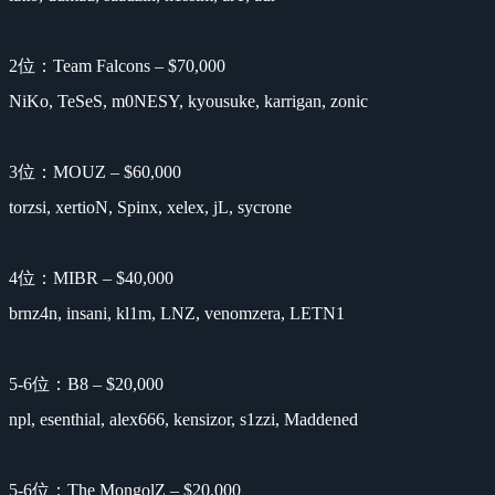
2位：Team Falcons – $70,000
NiKo, TeSeS, m0NESY, kyousuke, karrigan, zonic
3位：MOUZ – $60,000
torzsi, xertioN, Spinx, xelex, jL, sycrone
4位：MIBR – $40,000
brnz4n, insani, kl1m, LNZ, venomzera, LETN1
5-6位：B8 – $20,000
npl, esenthial, alex666, kensizor, s1zzi, Maddened
5-6位：The MongolZ – $20,000