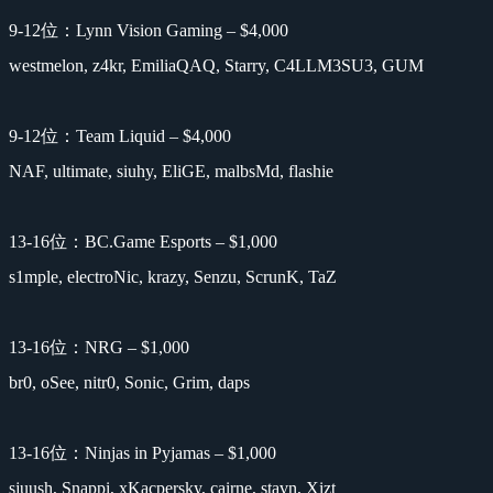
9-12位：Lynn Vision Gaming – $4,000
westmelon, z4kr, EmiliaQAQ, Starry, C4LLM3SU3, GUM
9-12位：Team Liquid – $4,000
NAF, ultimate, siuhy, EliGE, malbsMd, flashie
13-16位：BC.Game Esports – $1,000
s1mple, electroNic, krazy, Senzu, ScrunK, TaZ
13-16位：NRG – $1,000
br0, oSee, nitr0, Sonic, Grim, daps
13-16位：Ninjas in Pyjamas – $1,000
sjuush, Snappi, xKacpersky, cairne, stavn, Xizt