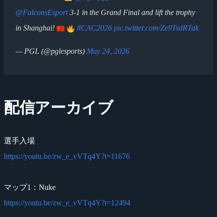
@FalconsEsport
3-1 in the Grand Final and lift the trophy
in Shanghai!
#CAC2026
pic.twitter.com/Ze9TsdRTak
— PGL (@pglesports)
May 24, 2026
配信アーカイブ
選手入場
https://youtu.be/zw_e_vVTq4Y?t=11676
マップ1：Nuke
https://youtu.be/zw_e_vVTq4Y?t=12494