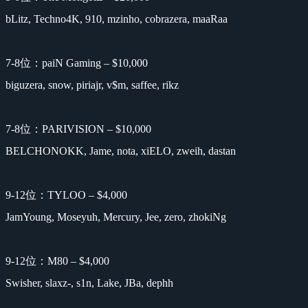
bLitz, Techno4K, 910, mzinho, cobrazera, maaRaa
7-8位：paiN Gaming – $10,000
biguzera, snow, piriajr, v$m, saffee, rikz
7-8位：PARIVISION – $10,000
BELCHONOKK, Jame, nota, xiELO, zweih, dastan
9-12位：TYLOO – $4,000
JamYoung, Moseyuh, Mercury, Jee, zero, zhokiNg
9-12位：M80 – $4,000
Swisher, slaxz-, s1n, Lake, JBa, dephh