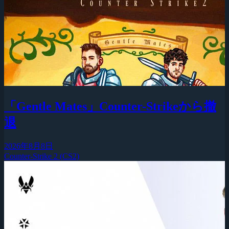
「Gentle Mates」Counter-Strikeから撤
退
2026年8月8日
Counter-Strike 2 (CS2)