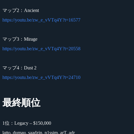
マップ2：Ancient
https://youtu.be/zw_e_vVTq4Y?t=16577
マップ3：Mirage
https://youtu.be/zw_e_vVTq4Y?t=20558
マップ4：Dust 2
https://youtu.be/zw_e_vVTq4Y?t=24710
最終順位
1位：Legacy – $150,000
latto, dumau, saadzin, n1ssim, arT, adr