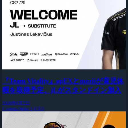
『Team Vitality』apEXとmeziiが育児休
暇を取得予定、jLがスタンドイン加入
2026年8月5日
Counter-Strike 2 (CS2)