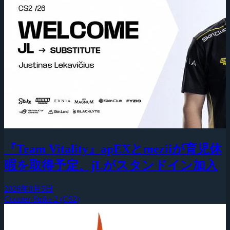
『Team Vitality』apEXとmeziiが育児休
暇を取得予定、jLがスタンドイン加入
2026年8月5日
Counter-Strike 2 (CS2)