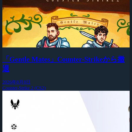
「Gentle Mates」Counter-Strikeから撤
退
2026年8月8日
Counter-Strike 2 (CS2)