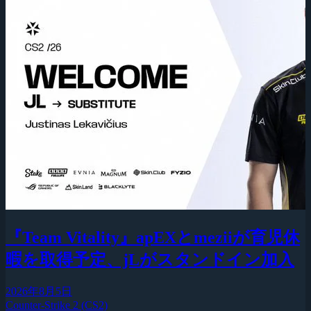
『Team Vitality』apEXとmeziiが育児休
暇を取得予定、jLがスタンドイン加入
2026年8月5日
Counter-Strike 2 (CS2)