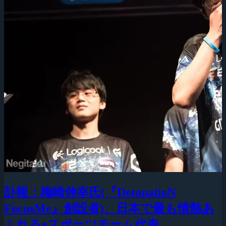
訃報：梅崎伸幸氏(『DetonatioN
FocusMe』創設者)、日本で最も情熱あ
ふれるeスポーツチーム代表