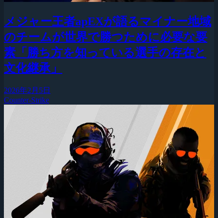
メジャー王者apEXが語るマイナー地域
のチームが世界で勝つために必要な要
素「勝ち方を知っている選手の存在と
文化継承」
2026年2月5日
Counter-Strike