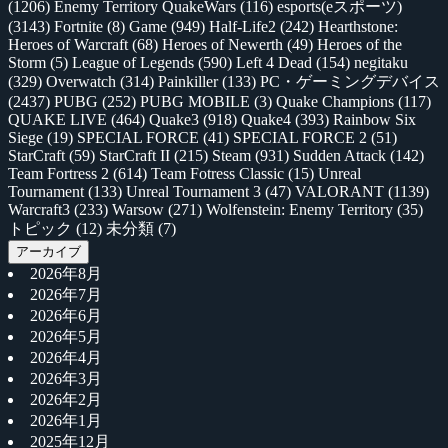
(1206)
Enemy Territory QuakeWars
(116)
esports(eスポーツ)
(3143)
Fortnite
(8)
Game
(949)
Half-Life2
(242)
Hearthstone:
Heroes of Warcraft
(68)
Heroes of Newerth
(49)
Heroes of the
Storm
(5)
League of Legends
(590)
Left 4 Dead
(154)
negitaku
(329)
Overwatch
(314)
Painkiller
(133)
PC・ゲーミングデバイス
(2437)
PUBG
(252)
PUBG MOBILE
(3)
Quake Champions
(117)
QUAKE LIVE
(464)
Quake3
(918)
Quake4
(393)
Rainbow Six
Siege
(19)
SPECIAL FORCE
(41)
SPECIAL FORCE 2
(51)
StarCraft
(59)
StarCraft II
(215)
Steam
(931)
Sudden Attack
(142)
Team Fortress 2
(614)
Team Fotress Classic
(15)
Unreal
Tournament
(133)
Unreal Tournament 3
(47)
VALORANT
(1139)
Warcraft3
(233)
Warsow
(271)
Wolfenstein: Enemy Territory
(35)
トピック
(12)
未分類
(7)
アーカイブ
2026年8月
2026年7月
2026年6月
2026年5月
2026年4月
2026年3月
2026年2月
2026年1月
2025年12月