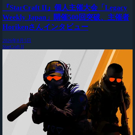
『StarCraft II』個人主催大会「Legacy
Weekly Japan」開催500回突破、主催者
Horikenさんインタビュー
2026年8月5日
StarCraft II