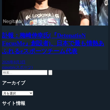
訃報：梅崎伸幸氏(『DetonatioN
FocusMe』創設者)、日本で最も情熱あ
ふれるeスポーツチーム代表
2026年8月3日
esports(eスポーツ)
アーカイブ
サイト情報