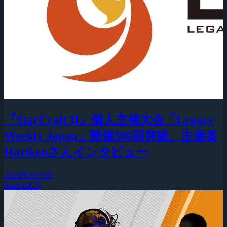
『StarCraft II』個人主催大会「Legacy
Weekly Japan」開催500回突破、主催者
Horikenさんインタビュー
2026年8月5日
StarCraft II