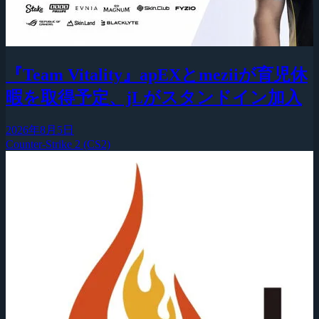
『Team Vitality』apEXとmeziiが育児休
暇を取得予定、jLがスタンドイン加入
2026年8月5日
Counter-Strike 2 (CS2)