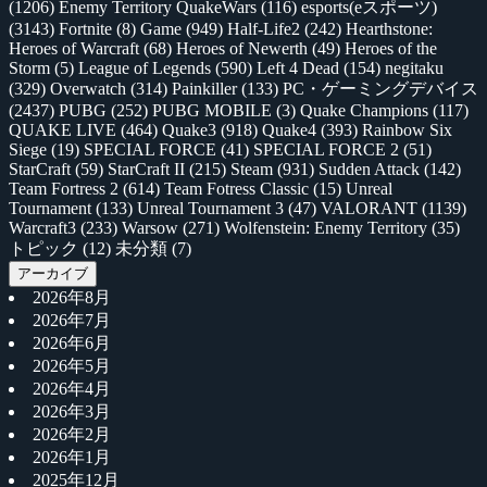
(1206)
Enemy Territory QuakeWars
(116)
esports(eスポーツ)
(3143)
Fortnite
(8)
Game
(949)
Half-Life2
(242)
Hearthstone:
Heroes of Warcraft
(68)
Heroes of Newerth
(49)
Heroes of the
Storm
(5)
League of Legends
(590)
Left 4 Dead
(154)
negitaku
(329)
Overwatch
(314)
Painkiller
(133)
PC・ゲーミングデバイス
(2437)
PUBG
(252)
PUBG MOBILE
(3)
Quake Champions
(117)
QUAKE LIVE
(464)
Quake3
(918)
Quake4
(393)
Rainbow Six
Siege
(19)
SPECIAL FORCE
(41)
SPECIAL FORCE 2
(51)
StarCraft
(59)
StarCraft II
(215)
Steam
(931)
Sudden Attack
(142)
Team Fortress 2
(614)
Team Fotress Classic
(15)
Unreal
Tournament
(133)
Unreal Tournament 3
(47)
VALORANT
(1139)
Warcraft3
(233)
Warsow
(271)
Wolfenstein: Enemy Territory
(35)
トピック
(12)
未分類
(7)
アーカイブ
2026年8月
2026年7月
2026年6月
2026年5月
2026年4月
2026年3月
2026年2月
2026年1月
2025年12月