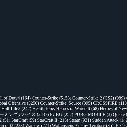
ll of Duty4
(164)
Counter-Strike
(5153)
Counter-Strike 2 (CS2)
(989)
lobal Offensive
(3250)
Counter-Strike: Source
(395)
CROSSFIRE
(113
)
Half-Life2
(242)
Hearthstone: Heroes of Warcraft
(68)
Heroes of New
ゲーミングデバイス
(2437)
PUBG
(252)
PUBG MOBILE
(3)
Quake 
 2
(51)
StarCraft
(59)
StarCraft II
(215)
Steam
(931)
Sudden Attack
(14
rcraft3
(233)
Warsow
(271)
Wolfenstein: Enemy Territory
(35)
トピ