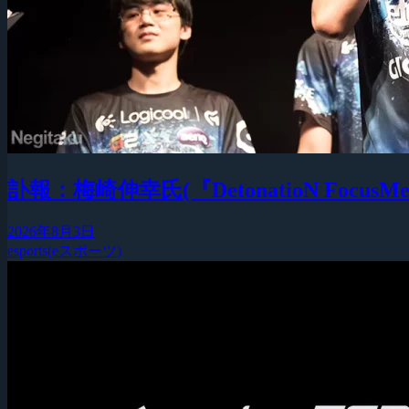
訃報：梅崎伸幸氏(『DetonatioN F
2026年8月3日
esports(eスポーツ)