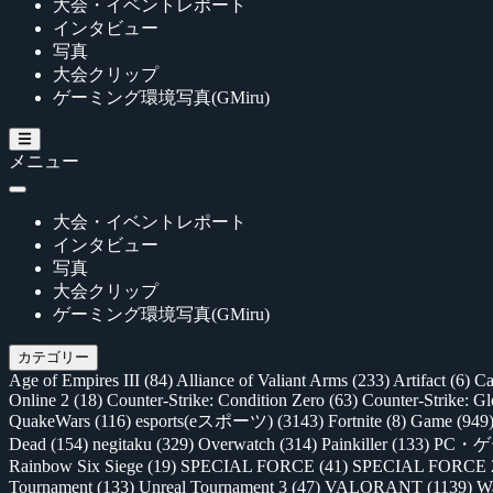
大会・イベントレポート
インタビュー
写真
大会クリップ
ゲーミング環境写真(GMiru)
メニュー
大会・イベントレポート
インタビュー
写真
大会クリップ
ゲーミング環境写真(GMiru)
カテゴリー
Age of Empires III
(84)
Alliance of Valiant Arms
(233)
Artifact
(6)
Ca
Online 2
(18)
Counter-Strike: Condition Zero
(63)
Counter-Strike: G
QuakeWars
(116)
esports(eスポーツ)
(3143)
Fortnite
(8)
Game
(949
Dead
(154)
negitaku
(329)
Overwatch
(314)
Painkiller
(133)
PC・
Rainbow Six Siege
(19)
SPECIAL FORCE
(41)
SPECIAL FORCE
Tournament
(133)
Unreal Tournament 3
(47)
VALORANT
(1139)
Wa