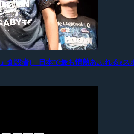
ocusMe』創設者)、日本で最も情熱あふれる