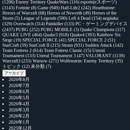
(1206)
Enemy Territory QuakeWars
(116)
esports(eスポーツ)
(3143)
Fortnite
(8)
Game
(949)
Half-Life2
(242)
Hearthstone:
Heroes of Warcraft
(68)
Heroes of Newerth
(49)
Heroes of the
Storm
(5)
League of Legends
(590)
Left 4 Dead
(154)
negitaku
(329)
Overwatch
(314)
Painkiller
(133)
PC・ゲーミングデバイス
(2437)
PUBG
(252)
PUBG MOBILE
(3)
Quake Champions
(117)
QUAKE LIVE
(464)
Quake3
(918)
Quake4
(393)
Rainbow Six
Siege
(19)
SPECIAL FORCE
(41)
SPECIAL FORCE 2
(51)
StarCraft
(59)
StarCraft II
(215)
Steam
(931)
Sudden Attack
(142)
Team Fortress 2
(614)
Team Fotress Classic
(15)
Unreal
Tournament
(133)
Unreal Tournament 3
(47)
VALORANT
(1139)
Warcraft3
(233)
Warsow
(271)
Wolfenstein: Enemy Territory
(35)
トピック
(12)
未分類
(7)
アーカイブ
2026年8月
2026年7月
2026年6月
2026年5月
2026年4月
2026年3月
2026年2月
2026年1月
2025年12月