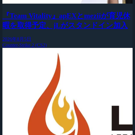
『Team Vitality』apEXとmeziiが育児休
暇を取得予定、jLがスタンドイン加入
2026年8月5日
Counter-Strike 2 (CS2)