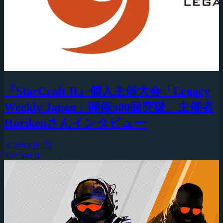
『StarCraft II』個人主催大会「Legacy
Weekly Japan」開催500回突破、主催者
Horikenさんインタビュー
2026年8月5日
StarCraft II