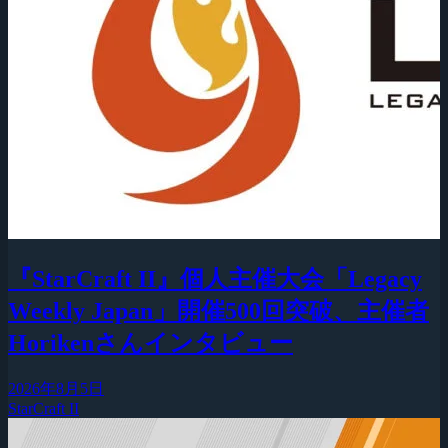
『StarCraft II』個人主催大会「Legacy
Weekly Japan」開催500回突破、主催者
Horikenさんインタビュー
2026年8月5日
StarCraft II