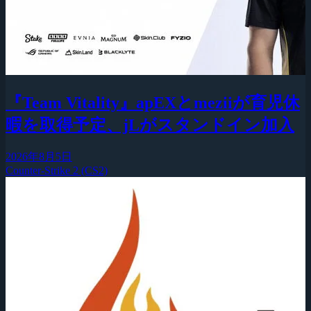
『Team Vitality』apEXとmeziiが育児休
暇を取得予定、jLがスタンドイン加入
2026年8月5日
Counter-Strike 2 (CS2)