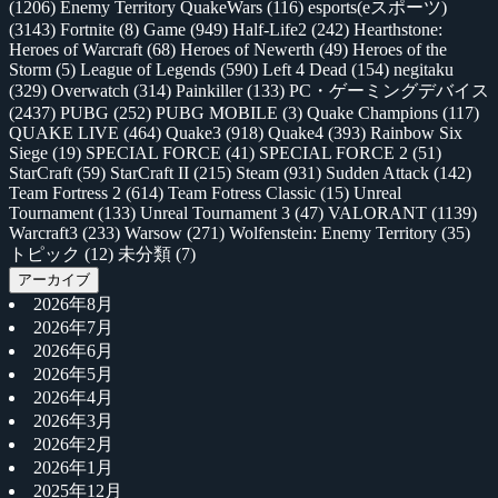
(1206)
Enemy Territory QuakeWars
(116)
esports(eスポーツ)
(3143)
Fortnite
(8)
Game
(949)
Half-Life2
(242)
Hearthstone:
Heroes of Warcraft
(68)
Heroes of Newerth
(49)
Heroes of the
Storm
(5)
League of Legends
(590)
Left 4 Dead
(154)
negitaku
(329)
Overwatch
(314)
Painkiller
(133)
PC・ゲーミングデバイス
(2437)
PUBG
(252)
PUBG MOBILE
(3)
Quake Champions
(117)
QUAKE LIVE
(464)
Quake3
(918)
Quake4
(393)
Rainbow Six
Siege
(19)
SPECIAL FORCE
(41)
SPECIAL FORCE 2
(51)
StarCraft
(59)
StarCraft II
(215)
Steam
(931)
Sudden Attack
(142)
Team Fortress 2
(614)
Team Fotress Classic
(15)
Unreal
Tournament
(133)
Unreal Tournament 3
(47)
VALORANT
(1139)
Warcraft3
(233)
Warsow
(271)
Wolfenstein: Enemy Territory
(35)
トピック
(12)
未分類
(7)
アーカイブ
2026年8月
2026年7月
2026年6月
2026年5月
2026年4月
2026年3月
2026年2月
2026年1月
2025年12月