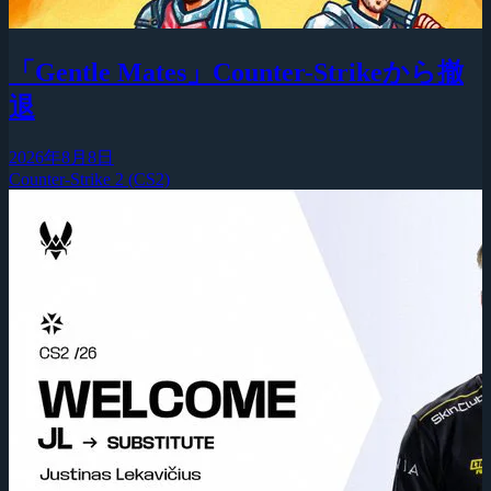
「Gentle Mates」Counter-Strikeから撤
退
2026年8月8日
Counter-Strike 2 (CS2)