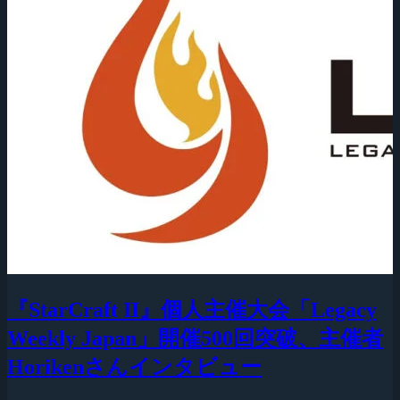
『StarCraft II』個人主催大会「Legacy
Weekly Japan」開催500回突破、主催者
Horikenさんインタビュー