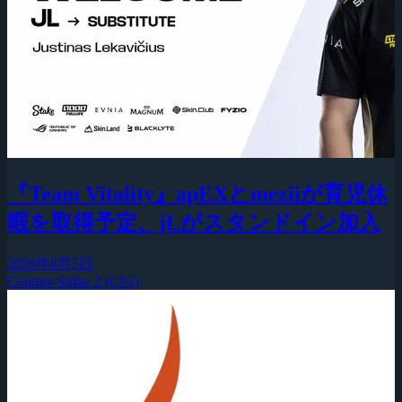
『Team Vitality』apEXとmeziiが育児休
暇を取得予定、jLがスタンドイン加入
2026年8月5日
Counter-Strike 2 (CS2)