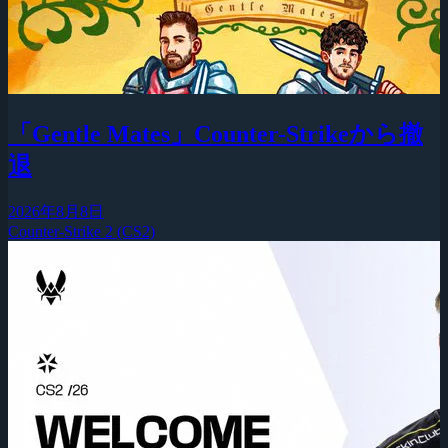
「Gentle Mates」Counter-Strikeから撤
退
2026年8月8日
Counter-Strike 2 (CS2)