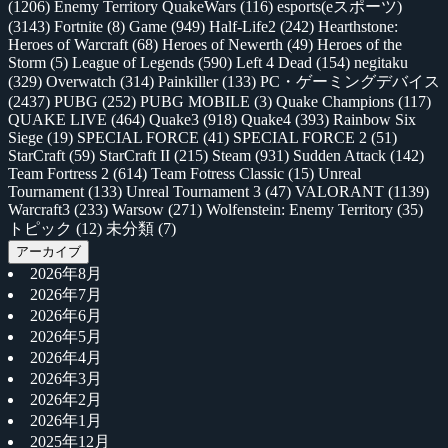
(1206)
Enemy Territory QuakeWars
(116)
esports(eスポーツ)
(3143)
Fortnite
(8)
Game
(949)
Half-Life2
(242)
Hearthstone:
Heroes of Warcraft
(68)
Heroes of Newerth
(49)
Heroes of the
Storm
(5)
League of Legends
(590)
Left 4 Dead
(154)
negitaku
(329)
Overwatch
(314)
Painkiller
(133)
PC・ゲーミングデバイス
(2437)
PUBG
(252)
PUBG MOBILE
(3)
Quake Champions
(117)
QUAKE LIVE
(464)
Quake3
(918)
Quake4
(393)
Rainbow Six
Siege
(19)
SPECIAL FORCE
(41)
SPECIAL FORCE 2
(51)
StarCraft
(59)
StarCraft II
(215)
Steam
(931)
Sudden Attack
(142)
Team Fortress 2
(614)
Team Fotress Classic
(15)
Unreal
Tournament
(133)
Unreal Tournament 3
(47)
VALORANT
(1139)
Warcraft3
(233)
Warsow
(271)
Wolfenstein: Enemy Territory
(35)
トピック
(12)
未分類
(7)
アーカイブ
2026年8月
2026年7月
2026年6月
2026年5月
2026年4月
2026年3月
2026年2月
2026年1月
2025年12月