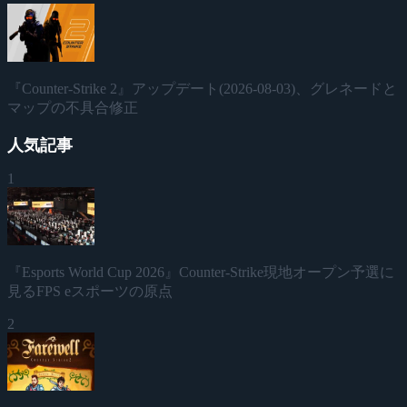
『Counter-Strike 2』アップデート(2026-08-03)、グレネードと
マップの不具合修正
人気記事
1
『Esports World Cup 2026』Counter-Strike現地オープン予選に
見るFPS eスポーツの原点
2