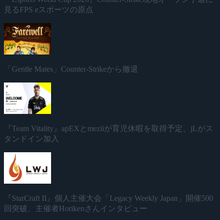
見るFPS eスポーツの原点
「Gentle Mates」Counter-Strikeから撤退
『Team Vitality』apEXとmeziiが育児休暇を取得予定、jLがス
タンドイン加入
『StarCraft II』個人主催大会「Legacy Weekly Japan」開催500
回突破、主催者Horikenさんインタビュー