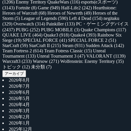
(1206)
Enemy Territory QuakeWars
(116)
esports(eスポーツ)
(3143)
Fortnite
(8)
Game
(949)
Half-Life2
(242)
Hearthstone:
Heroes of Warcraft
(68)
Heroes of Newerth
(49)
Heroes of the
Storm
(5)
League of Legends
(590)
Left 4 Dead
(154)
negitaku
(329)
Overwatch
(314)
Painkiller
(133)
PC・ゲーミングデバイス
(2437)
PUBG
(252)
PUBG MOBILE
(3)
Quake Champions
(117)
QUAKE LIVE
(464)
Quake3
(918)
Quake4
(393)
Rainbow Six
Siege
(19)
SPECIAL FORCE
(41)
SPECIAL FORCE 2
(51)
StarCraft
(59)
StarCraft II
(215)
Steam
(931)
Sudden Attack
(142)
Team Fortress 2
(614)
Team Fotress Classic
(15)
Unreal
Tournament
(133)
Unreal Tournament 3
(47)
VALORANT
(1139)
Warcraft3
(233)
Warsow
(271)
Wolfenstein: Enemy Territory
(35)
トピック
(12)
未分類
(7)
アーカイブ
2026年8月
2026年7月
2026年6月
2026年5月
2026年4月
2026年3月
2026年2月
2026年1月
2025年12月