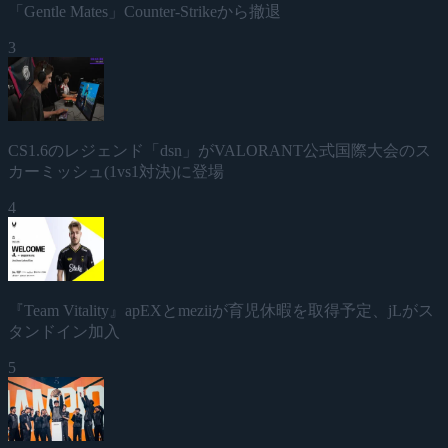
「Gentle Mates」Counter-Strikeから撤退
3
CS1.6のレジェンド「dsn」がVALORANT公式国際大会のス
カーミッシュ(1vs1対決)に登場
4
『Team Vitality』apEXとmeziiが育児休暇を取得予定、jLがス
タンドイン加入
5