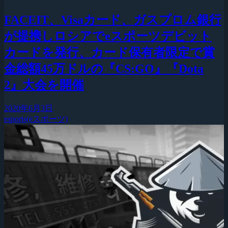
FACEIT、Visaカード、ガスプロム銀行
が提携しロシアでeスポーツデビット
カードを発行、カード保有者限定で賞
金総額45万ドルの『CS:GO』『Dota
2』大会を開催
2020年6月3日
esports(eスポーツ)