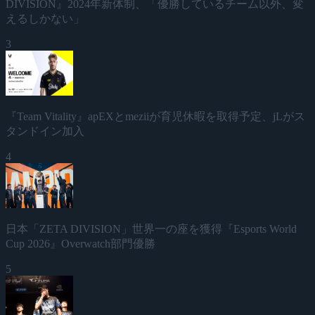
DIVISION』2024年新体制、「優勝しているチーム以外、変
えるしかない」
3
『Team Vitality』apEXとmeziiが育児休暇を取得予定、jLがス
タンドイン加入
4
日本「ZETA DIVISION」世界一の座を獲得『Esports World
Cup 2026』Overwatch部門優勝
5