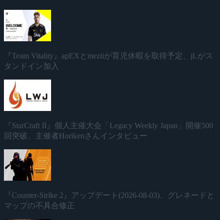
『Team Vitality』apEXとmeziiが育児休暇を取得予定、jLがス
タンドイン加入
『StarCraft II』個人主催大会「Legacy Weekly Japan」開催500
回突破、主催者Horikenさんインタビュー
『Counter-Strike 2』アップデート(2026-08-03)、グレネードと
マップの不具合修正