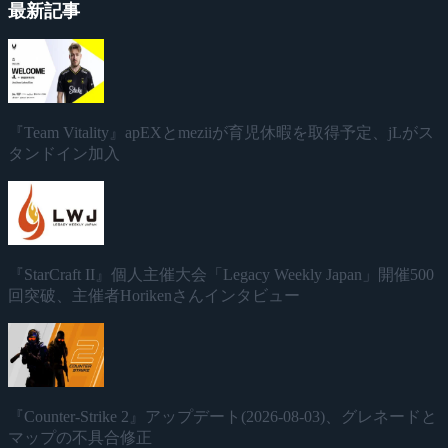
最新記事
『Team Vitality』apEXとmeziiが育児休暇を取得予定、jLがス
タンドイン加入
『StarCraft II』個人主催大会「Legacy Weekly Japan」開催500
回突破、主催者Horikenさんインタビュー
『Counter-Strike 2』アップデート(2026-08-03)、グレネードと
マップの不具合修正