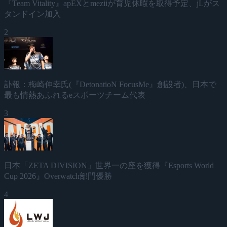
『Team Vitality』apEXとmeziiが育児休暇を取得予定、jLがス
タンドイン加入
2
訃報：梅崎伸幸氏(『DetonatioN FocusMe』創設者)、日本で
最も情熱あふれるeスポーツチーム代表
3
日本「ZETA DIVISION」世界一の座を獲得『Esports World
Cup 2026』Overwatch部門優勝
4