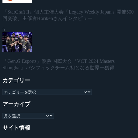
『StarCraft II』個人主催大会「Legacy Weekly Japan」開催500
回突破、主催者Horikenさんインタビュー
5
「Gen.G Esports」優勝 国際大会『VCT 2024 Masters
Shanghai』パシフィックチーム初となる世界一獲得
カテゴリー
アーカイブ
サイト情報