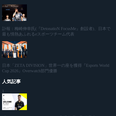
訃報：梅崎伸幸氏(『DetonatioN FocusMe』創設者)、日本で
最も情熱あふれるeスポーツチーム代表
日本「ZETA DIVISION」世界一の座を獲得『Esports World
Cup 2026』Overwatch部門優勝
人気記事
1