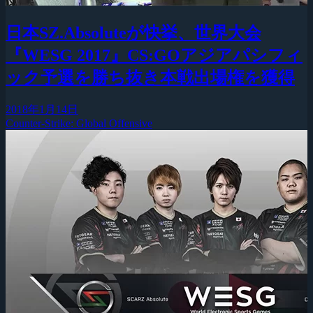
日本SZ.Absoluteが快挙、世界大会
『WESG 2017』CS:GOアジアパシフィ
ック予選を勝ち抜き本戦出場権を獲得
2018年1月14日
Counter-Strike: Global Offensive