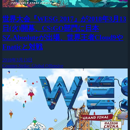
世界大会『WESG 2017』が2018年3月13
日(火)開幕、CS:GO部門に日本
SZ.Absoluteが出場、世界王者Cloud9や
Fnaticと対戦
2018年3月13日
Counter-Strike: Global Offensive