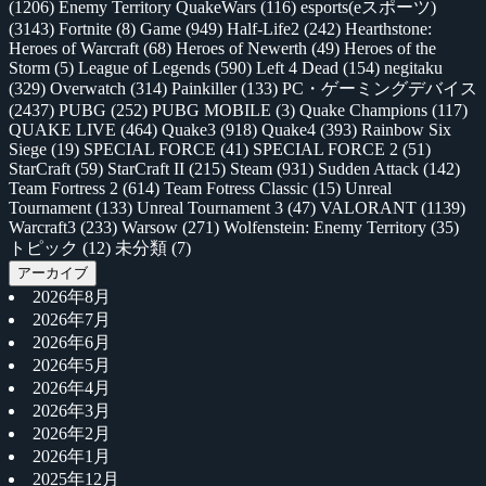
(1206)
Enemy Territory QuakeWars
(116)
esports(eスポーツ)
(3143)
Fortnite
(8)
Game
(949)
Half-Life2
(242)
Hearthstone:
Heroes of Warcraft
(68)
Heroes of Newerth
(49)
Heroes of the
Storm
(5)
League of Legends
(590)
Left 4 Dead
(154)
negitaku
(329)
Overwatch
(314)
Painkiller
(133)
PC・ゲーミングデバイス
(2437)
PUBG
(252)
PUBG MOBILE
(3)
Quake Champions
(117)
QUAKE LIVE
(464)
Quake3
(918)
Quake4
(393)
Rainbow Six
Siege
(19)
SPECIAL FORCE
(41)
SPECIAL FORCE 2
(51)
StarCraft
(59)
StarCraft II
(215)
Steam
(931)
Sudden Attack
(142)
Team Fortress 2
(614)
Team Fotress Classic
(15)
Unreal
Tournament
(133)
Unreal Tournament 3
(47)
VALORANT
(1139)
Warcraft3
(233)
Warsow
(271)
Wolfenstein: Enemy Territory
(35)
トピック
(12)
未分類
(7)
アーカイブ
2026年8月
2026年7月
2026年6月
2026年5月
2026年4月
2026年3月
2026年2月
2026年1月
2025年12月