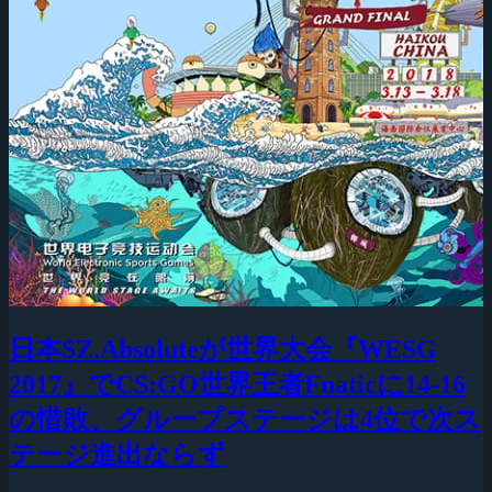
日本SZ.Absoluteが世界大会『WESG
2017』でCS:GO世界王者Fnaticに14-16
の惜敗、グループステージは4位で次ス
テージ進出ならず