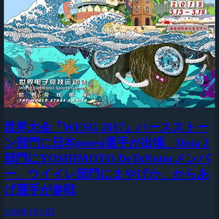
世界大会『WESG 2017』ハースストー
ン部門に日本posesi選手が出場、Dota 2
部門にYOSHIMOTO DeToNatorメンバ
ー、ウイイレ部門にまやげか、からあ
げ選手が参戦
2018年3月13日