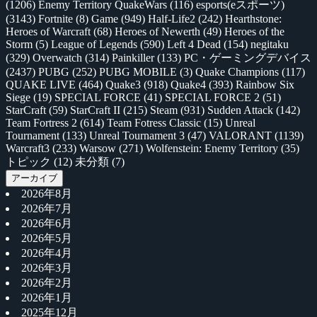
(1206)
Enemy Territory QuakeWars
(116)
esports(eスポーツ)
(3143)
Fortnite
(8)
Game
(949)
Half-Life2
(242)
Hearthstone:
Heroes of Warcraft
(68)
Heroes of Newerth
(49)
Heroes of the
Storm
(5)
League of Legends
(590)
Left 4 Dead
(154)
negitaku
(329)
Overwatch
(314)
Painkiller
(133)
PC・ゲーミングデバイス
(2437)
PUBG
(252)
PUBG MOBILE
(3)
Quake Champions
(117)
QUAKE LIVE
(464)
Quake3
(918)
Quake4
(393)
Rainbow Six
Siege
(19)
SPECIAL FORCE
(41)
SPECIAL FORCE 2
(51)
StarCraft
(59)
StarCraft II
(215)
Steam
(931)
Sudden Attack
(142)
Team Fortress 2
(614)
Team Fotress Classic
(15)
Unreal
Tournament
(133)
Unreal Tournament 3
(47)
VALORANT
(1139)
Warcraft3
(233)
Warsow
(271)
Wolfenstein: Enemy Territory
(35)
トピック
(12)
未分類
(7)
アーカイブ
2026年8月
2026年7月
2026年6月
2026年5月
2026年4月
2026年3月
2026年2月
2026年1月
2025年12月