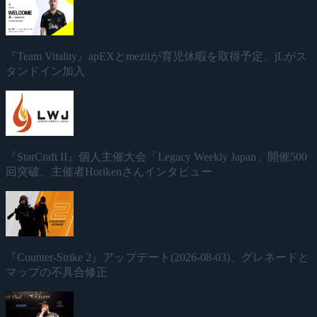
『Team Vitality』apEXとmeziiが育児休暇を取得予定、jLがス
タンドイン加入
『StarCraft II』個人主催大会「Legacy Weekly Japan」開催500
回突破、主催者Horikenさんインタビュー
『Counter-Strike 2』アップデート(2026-08-03)、グレネードと
マップの不具合修正