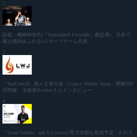
2
訃報：梅崎伸幸氏(『DetonatioN FocusMe』創設者)、日本で
最も情熱あふれるeスポーツチーム代表
3
『StarCraft II』個人主催大会「Legacy Weekly Japan」開催500
回突破、主催者Horikenさんインタビュー
4
『Team Vitality』apEXとmeziiが育児休暇を取得予定、jLがス