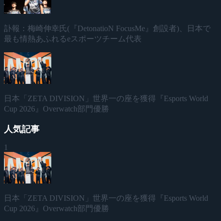
訃報：梅崎伸幸氏(『DetonatioN FocusMe』創設者)、日本で
最も情熱あふれるeスポーツチーム代表
日本「ZETA DIVISION」世界一の座を獲得『Esports World
Cup 2026』Overwatch部門優勝
人気記事
1
日本「ZETA DIVISION」世界一の座を獲得『Esports World
Cup 2026』Overwatch部門優勝