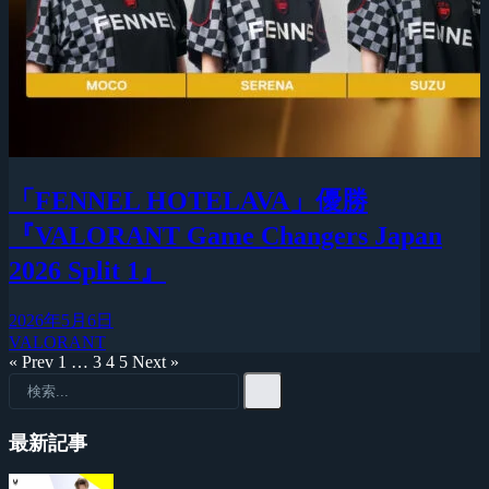
「FENNEL HOTELAVA」優勝
『VALORANT Game Changers Japan
2026 Split 1』
2026年5月6日
VALORANT
« Prev
1
…
3
4
5
Next »
最新記事