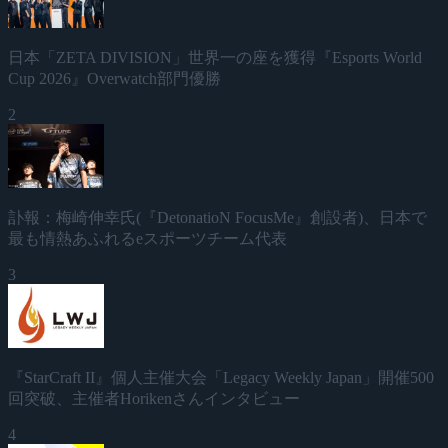
日本「ZETA DIVISION」世界一の座を獲得『Esports World
Cup 2026』Overwatch部門優勝
2
訃報：梅崎伸幸氏(『DetonatioN FocusMe』創設者)、日本で
最も情熱あふれるeスポーツチーム代表
3
『StarCraft II』個人主催大会「Legacy Weekly Japan」開催500
回突破、主催者Horikenさんインタビュー
4