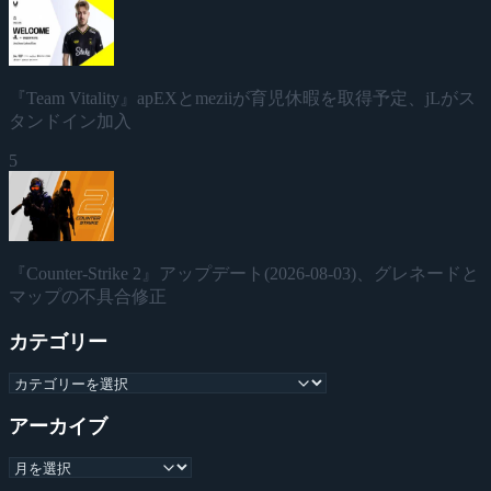
『Team Vitality』apEXとmeziiが育児休暇を取得予定、jLがス
タンドイン加入
5
『Counter-Strike 2』アップデート(2026-08-03)、グレネードと
マップの不具合修正
カテゴリー
アーカイブ