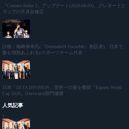
『Counter-Strike 2』アップデート(2026-08-03)、グレネードと
マップの不具合修正
訃報：梅崎伸幸氏(『DetonatioN FocusMe』創設者)、日本で
最も情熱あふれるeスポーツチーム代表
日本「ZETA DIVISION」世界一の座を獲得『Esports World
Cup 2026』Overwatch部門優勝
人気記事
1