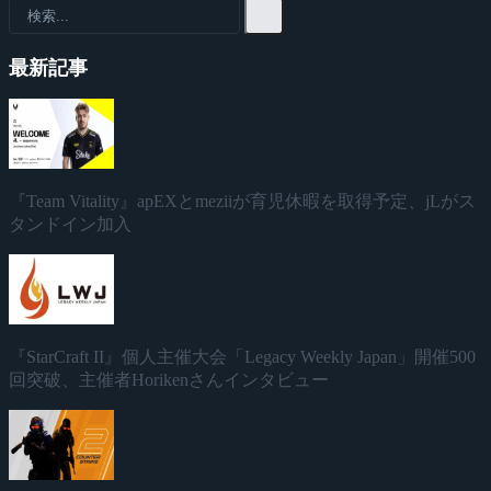
最新記事
『Team Vitality』apEXとmeziiが育児休暇を取得予定、jLがス
タンドイン加入
『StarCraft II』個人主催大会「Legacy Weekly Japan」開催500
回突破、主催者Horikenさんインタビュー