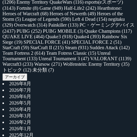
(1206)
Enemy Territory QuakeWars
(116)
esports(eスポーツ)
(3143)
Fortnite
(8)
Game
(949)
Half-Life2
(242)
Hearthstone:
Heroes of Warcraft
(68)
Heroes of Newerth
(49)
Heroes of the
Storm
(5)
League of Legends
(590)
Left 4 Dead
(154)
negitaku
(329)
Overwatch
(314)
Painkiller
(133)
PC・ゲーミングデバイス
(2437)
PUBG
(252)
PUBG MOBILE
(3)
Quake Champions
(117)
QUAKE LIVE
(464)
Quake3
(918)
Quake4
(393)
Rainbow Six
Siege
(19)
SPECIAL FORCE
(41)
SPECIAL FORCE 2
(51)
StarCraft
(59)
StarCraft II
(215)
Steam
(931)
Sudden Attack
(142)
Team Fortress 2
(614)
Team Fotress Classic
(15)
Unreal
Tournament
(133)
Unreal Tournament 3
(47)
VALORANT
(1139)
Warcraft3
(233)
Warsow
(271)
Wolfenstein: Enemy Territory
(35)
トピック
(12)
未分類
(7)
アーカイブ
2026年8月
2026年7月
2026年6月
2026年5月
2026年4月
2026年3月
2026年2月
2026年1月
2025年12月