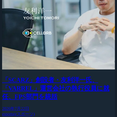
「SCARZ」創設者・友利洋一氏、
「VARREL」運営会社の執行役員に就
任、FPS部門を統括
2026年7月22日
esports(eスポーツ)