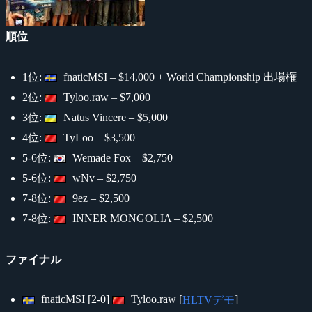
順位
1位:
fnaticMSI – $14,000 + World Championship 出場権
2位:
Tyloo.raw – $7,000
3位:
Natus Vincere – $5,000
4位:
TyLoo – $3,500
5-6位:
Wemade Fox – $2,750
5-6位:
wNv – $2,750
7-8位:
9ez – $2,500
7-8位:
INNER MONGOLIA – $2,500
ファイナル
fnaticMSI [2-0]
Tyloo.raw [
]
HLTVデモ