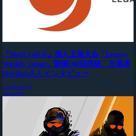
『StarCraft II』個人主催大会「Legacy
Weekly Japan」開催500回突破、主催者
Horikenさんインタビュー
2026年8月5日
StarCraft II