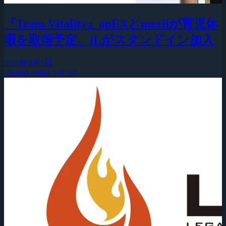
『Team Vitality』apEXとmeziiが育児休
暇を取得予定、jLがスタンドイン加入
2026年8月5日
Counter-Strike 2 (CS2)