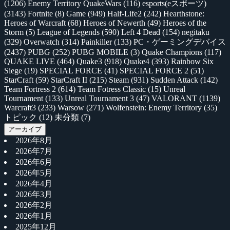
(1206)
Enemy Territory QuakeWars
(116)
esports(eスポーツ)
(3143)
Fortnite
(8)
Game
(949)
Half-Life2
(242)
Hearthstone:
Heroes of Warcraft
(68)
Heroes of Newerth
(49)
Heroes of the
Storm
(5)
League of Legends
(590)
Left 4 Dead
(154)
negitaku
(329)
Overwatch
(314)
Painkiller
(133)
PC・ゲーミングデバイス
(2437)
PUBG
(252)
PUBG MOBILE
(3)
Quake Champions
(117)
QUAKE LIVE
(464)
Quake3
(918)
Quake4
(393)
Rainbow Six
Siege
(19)
SPECIAL FORCE
(41)
SPECIAL FORCE 2
(51)
StarCraft
(59)
StarCraft II
(215)
Steam
(931)
Sudden Attack
(142)
Team Fortress 2
(614)
Team Fotress Classic
(15)
Unreal
Tournament
(133)
Unreal Tournament 3
(47)
VALORANT
(1139)
Warcraft3
(233)
Warsow
(271)
Wolfenstein: Enemy Territory
(35)
トピック
(12)
未分類
(7)
アーカイブ
2026年8月
2026年7月
2026年6月
2026年5月
2026年4月
2026年3月
2026年2月
2026年1月
2025年12月