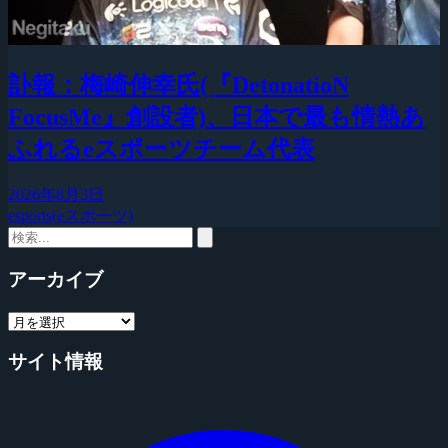
訃報：梅崎伸幸氏(『DetonatioN
FocusMe』創設者)、日本で最も情熱あ
ふれるeスポーツチーム代表
2026年8月3日
esports(eスポーツ)
アーカイブ
サイト情報