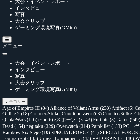
大会・イベントレポート
インタビュー
写真
大会クリップ
ゲーミング環境写真(GMiru)
メニュー
大会・イベントレポート
インタビュー
写真
大会クリップ
ゲーミング環境写真(GMiru)
カテゴリー
Age of Empires III
(84)
Alliance of Valiant Arms
(233)
Artifact
(6)
Ca
Online 2
(18)
Counter-Strike: Condition Zero
(63)
Counter-Strike: G
QuakeWars
(116)
esports(eスポーツ)
(3143)
Fortnite
(8)
Game
(949
Dead
(154)
negitaku
(329)
Overwatch
(314)
Painkiller
(133)
PC・
Rainbow Six Siege
(19)
SPECIAL FORCE
(41)
SPECIAL FORCE
Tournament
(133)
Unreal Tournament 3
(47)
VALORANT
(1140)
Wa