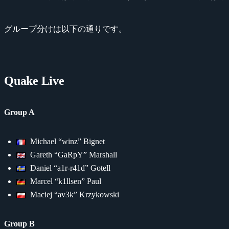
グループ分けは以下の通りです。
Quake Live
Group A
Michael “winz” Bignet
Gareth “GaRpY” Marshall
Daniel “a1r-r41d” Gotell
Marcel “k1llsen” Paul
Maciej “av3k” Krzykowski
Group B