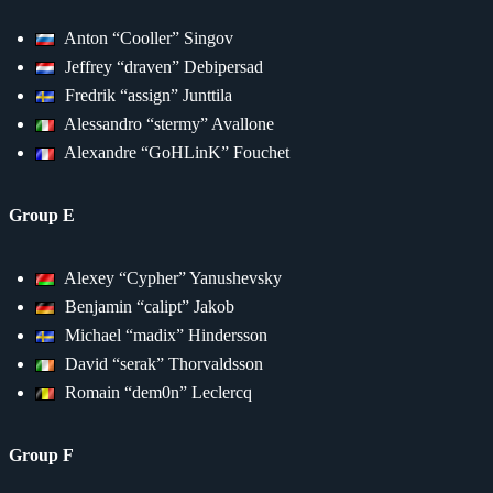
Anton “Cooller” Singov
Jeffrey “draven” Debipersad
Fredrik “assign” Junttila
Alessandro “stermy” Avallone
Alexandre “GoHLinK” Fouchet
Group E
Alexey “Cypher” Yanushevsky
Benjamin “calipt” Jakob
Michael “madix” Hindersson
David “serak” Thorvaldsson
Romain “dem0n” Leclercq
Group F