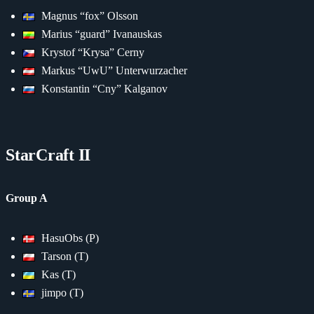
Magnus “fox” Olsson
Marius “guard” Ivanauskas
Krystof “Krysa” Cerny
Markus “UwU” Unterwurzacher
Konstantin “Cny” Kalganov
StarCraft II
Group A
HasuObs (P)
Tarson (T)
Kas (T)
jimpo (T)