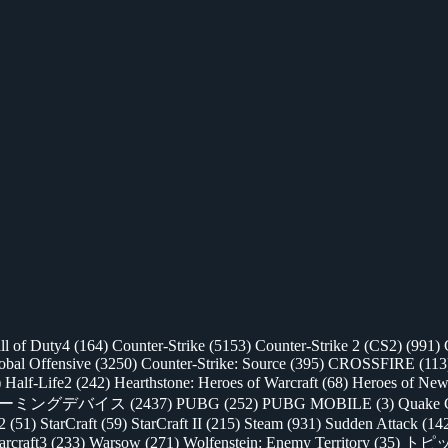
ll of Duty4
(164)
Counter-Strike
(5153)
Counter-Strike 2 (CS2)
(991)
lobal Offensive
(3250)
Counter-Strike: Source
(395)
CROSSFIRE
(113
)
Half-Life2
(242)
Hearthstone: Heroes of Warcraft
(68)
Heroes of New
ゲーミングデバイス
(2437)
PUBG
(252)
PUBG MOBILE
(3)
Quake 
 2
(51)
StarCraft
(59)
StarCraft II
(215)
Steam
(931)
Sudden Attack
(14
rcraft3
(233)
Warsow
(271)
Wolfenstein: Enemy Territory
(35)
トピ