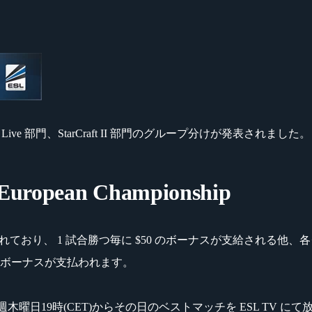
ship』Quake Live 部門、StarCraft II 部門のグループ分けが発表されました。
V European Championship
グに分かれており、 1 試合勝つ毎に $50 のボーナスが支給される他、各グルー
追加ボーナスが支払われます。
 II 部門は毎週木曜日19時(CET)からその日のベストマッチを ESL T