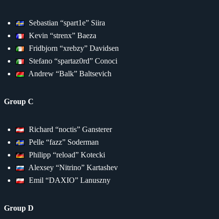
Sebastian “spart1e” Siira
Kevin “strenx” Baeza
Fridbjorn “xrebzy” Davidsen
Stefano “spartaz0rd” Conoci
Andrew “Balk” Baltsevich
Group C
Richard “noctis” Gansterer
Pelle “fazz” Soderman
Philipp “reload” Kotecki
Alexsey “Nitrino” Kartashev
Emil “DAXIO” Lanuszny
Group D