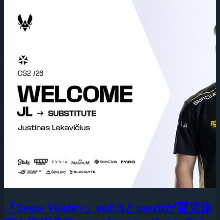
『Team Vitality』apEXとmeziiが育児休