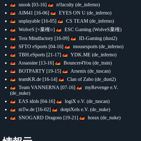
snook [03-16]
n!faculty (de_inferno)
AIM41 [16-06]
EYES ON U (de_inferno)
unplayable [16-05]
CS TEAM (de_inferno)
WolveS [×棄権○]
ESC Gaming (WolveS棄権)
Tera Mindfactory [16-09]
ID-Gaming (dust2)
SFTO eSports [04-16]
mousesports (de_inferno)
TBH.eSports [21-17]
YDK.ME (de_inferno)
Assassine [13-16]
Bouncer4You (de_train)
BOTPARTY [19-15]
Arsenix (de_tuscan)
teamKR.de [16-14]
Clan of Zabo (de_dust2)
Team VANNERNA [07-16]
myRevenge e.V.
(de_nuke)
EAS idols [04-16]
logiX e.V. (de_tuscan)
mTw.de [16-02]
dotpiXels e.V. (de_nuke)
SNOGARD Dragons [19-21]
horax (de_nuke)