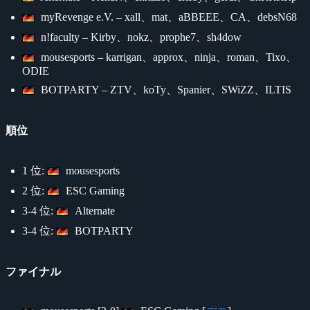
myRevenge e.V. – xall、mat、aBBEEE、CA、debsN68
n!faculty – Kirby、nokz、prophe7、sh4dow
mousesports – karrigan、approx、ninja、roman、Tixo、
ODIE
BOTPARTY – ZTV、koTy、Spanier、SWiZZ、ILTIS
順位
1 位:
mousesports
2 位:
ESC Gaming
3-4 位:
Alternate
3-4 位:
BOTPARTY
ファイナル