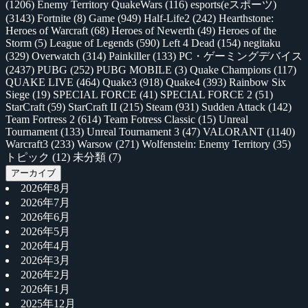
(1206)
Enemy Territory QuakeWars
(116)
esports(eスポーツ)
(3143)
Fortnite
(8)
Game
(949)
Half-Life2
(242)
Hearthstone:
Heroes of Warcraft
(68)
Heroes of Newerth
(49)
Heroes of the
Storm
(5)
League of Legends
(590)
Left 4 Dead
(154)
negitaku
(329)
Overwatch
(314)
Painkiller
(133)
PC・ゲーミングデバイス
(2437)
PUBG
(252)
PUBG MOBILE
(3)
Quake Champions
(117)
QUAKE LIVE
(464)
Quake3
(918)
Quake4
(393)
Rainbow Six
Siege
(19)
SPECIAL FORCE
(41)
SPECIAL FORCE 2
(51)
StarCraft
(59)
StarCraft II
(215)
Steam
(931)
Sudden Attack
(142)
Team Fortress 2
(614)
Team Fotress Classic
(15)
Unreal
Tournament
(133)
Unreal Tournament 3
(47)
VALORANT
(1140)
Warcraft3
(233)
Warsow
(271)
Wolfenstein: Enemy Territory
(35)
トピック
(12)
未分類
(7)
アーカイブ
2026年8月
2026年7月
2026年6月
2026年5月
2026年4月
2026年3月
2026年2月
2026年1月
2025年12月