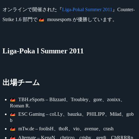
オンラインで開催された『
Liga-Pokal Summer 2011
』Counter-
Strike 1.6 部門で
mousesports が優勝しています。
Liga-Poka l Summer 2011
出場チーム
TBH.eSports – Blizzard、Troubley、gore、zonixx、
Roman R.
ESC Gaming – coLLy、bauzka、PHILIPP、Milad、gob
b
mTw.de – foolisH、thoR、vio、avenue、crash
Alternate – KenaN、chrizzo、crisby、gerdi、ChRRRRp