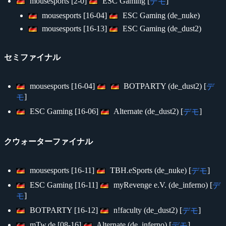
mousesports [2-0]
ESC Gaming [
]
デモ
mousesports [16-04]
ESC Gaming (de_nuke)
mousesports [16-13]
ESC Gaming (de_dust2)
セミファイナル
mousesports [16-04]
BOTPARTY (de_dust2) [
デ
]
モ
ESC Gaming [16-06]
Alternate (de_dust2) [
]
デモ
クウォーターファイナル
mousesports [16-11]
TBH.eSports (de_nuke) [
]
デモ
ESC Gaming [16-11]
myRevenge e.V. (de_inferno) [
デ
]
モ
BOTPARTY [16-12]
n!faculty (de_dust2) [
]
デモ
mTw.de [08-16]
Alternate (de_inferno) [
]
デモ