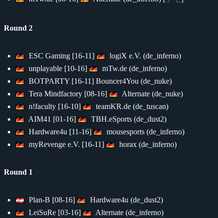
Round 2
ESC Gaming [16-11]
logiX e.V. (de_inferno)
unplayable [10-16]
mTw.de (de_inferno)
BOTPARTY [16-11] Bouncer4You (de_nuke)
Tera Mindfactory [08-16]
Alternate (de_nuke)
n!faculty [16-10]
teamKR.de (de_tuscan)
AIM41 [01-16]
TBH.eSports (de_dust2)
Hardware4u [11-16]
mousesports (de_inferno)
myRevenge e.V. [16-11]
horax (de_inferno)
Round 1
Plan-B [08-16]
Hardware4u (de_dust2)
LeiSuRe [03-16]
Alternate (de_inferno)