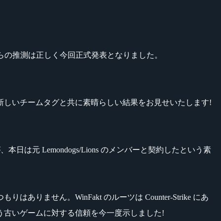
らの推測は正しく今回正式発表となりました。
新しいチームタグと共に素晴らしい結果をお見せいたします!
日は元 Lemondogs/Lions のメンバーと契約したという素
せん。WinFakt のルーツは Counter-Strike にあ
e という古いゲームに対する信頼を今一度示しました!