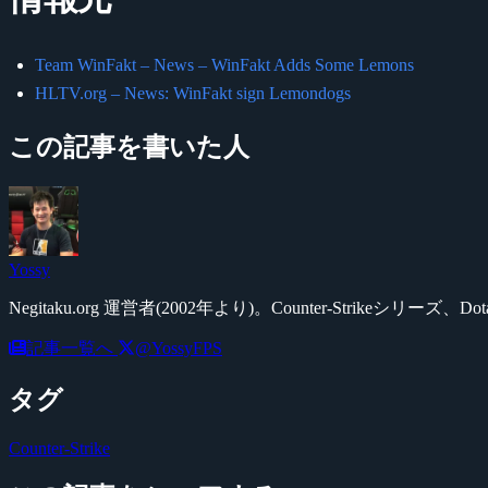
Team WinFakt – News – WinFakt Adds Some Lemons
HLTV.org – News: WinFakt sign Lemondogs
この記事を書いた人
Yossy
Negitaku.org 運営者(2002年より)。Counter-Str
記事一覧へ
@YossyFPS
タグ
Counter-Strike