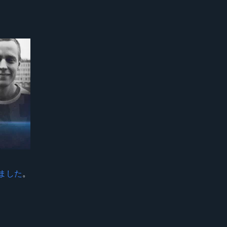
ました
。