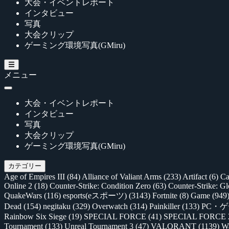
大会・イベントレポート
インタビュー
写真
大会クリップ
ゲーミング環境写真(GMiru)
メニュー
大会・イベントレポート
インタビュー
写真
大会クリップ
ゲーミング環境写真(GMiru)
カテゴリー
Age of Empires III
(84)
Alliance of Valiant Arms
(233)
Artifact
(6)
Ca
Online 2
(18)
Counter-Strike: Condition Zero
(63)
Counter-Strike: G
QuakeWars
(116)
esports(eスポーツ)
(3143)
Fortnite
(8)
Game
(949
Dead
(154)
negitaku
(329)
Overwatch
(314)
Painkiller
(133)
PC・
Rainbow Six Siege
(19)
SPECIAL FORCE
(41)
SPECIAL FORCE
Tournament
(133)
Unreal Tournament 3
(47)
VALORANT
(1139)
Wa