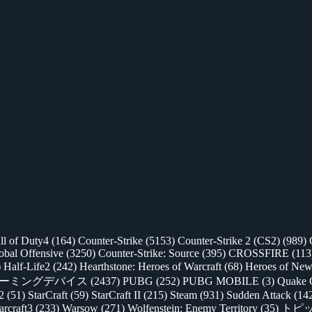
ll of Duty4
(164)
Counter-Strike
(5153)
Counter-Strike 2 (CS2)
(989)
lobal Offensive
(3250)
Counter-Strike: Source
(395)
CROSSFIRE
(113
)
Half-Life2
(242)
Hearthstone: Heroes of Warcraft
(68)
Heroes of New
ゲーミングデバイス
(2437)
PUBG
(252)
PUBG MOBILE
(3)
Quake 
 2
(51)
StarCraft
(59)
StarCraft II
(215)
Steam
(931)
Sudden Attack
(14
rcraft3
(233)
Warsow
(271)
Wolfenstein: Enemy Territory
(35)
トピ